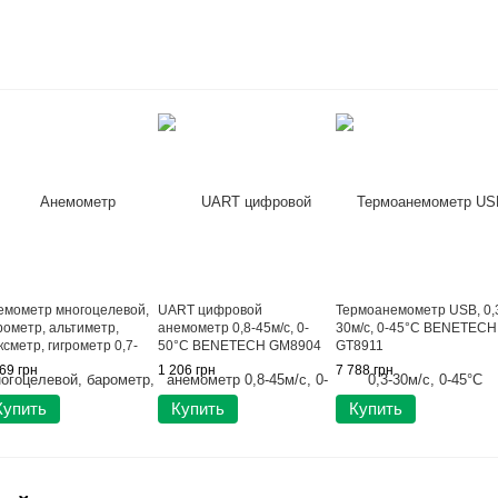
емометр многоцелевой,
UART цифровой
Термоанемометр USB, 0,
рометр, альтиметр,
анемометр 0,8-45м/с, 0-
30м/с, 0-45°C BENETECH
сметр, гигрометр 0,7-
50°C BENETECH GM8904
GT8911
м/с, -20-60°C BENETECH
69 грн
1 206 грн
7 788 грн
8910
Купить
Купить
Купить