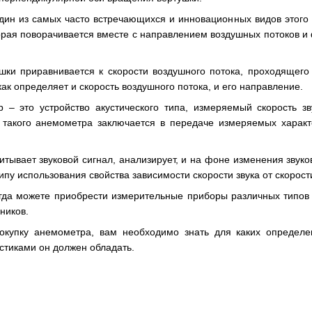
дин из самых часто встречающихся и инновационных видов этого
орая поворачивается вместе с направлением воздушных потоков и
шки приравнивается к скорости воздушного потока, проходящего
ак определяет и скорость воздушного потока, и его направление.
р – это устройство акустического типа, измеряемый скорость з
 такого анемометра заключается в передаче измеряемых харак
итывает звуковой сигнал, анализирует, и на фоне изменения звук
пу использования свойства зависимости скорости звука от скорост
гда можете приобрести измерительные приборы различных типов 
ников.
окупку анемометра, вам необходимо знать для каких определе
стиками он должен обладать.