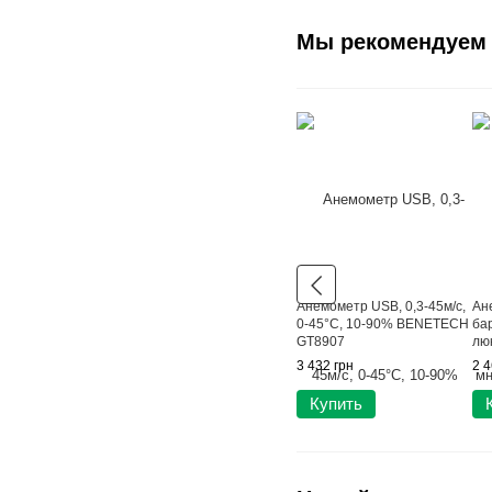
Мы рекомендуем
Анемометр USB, 0,3-45м/с,
Ан
0-45°C, 10-90% BENETECH
ба
GT8907
люк
30
3 432 грн
2 4
GM
Купить