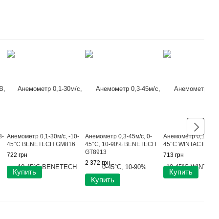
3-
Анемометр 0,1-30м/с, -10-
Анемометр 0,3-45м/с, 0-
Анемометр 0,1-30м/с
45°C BENETECH GM816
45°C, 10-90% BENETECH
45°C WINTACT WT8
GT8913
722 грн
713 грн
2 372 грн
Купить
Купить
Купить