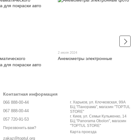
2 июля 2024
матического
Анемометры электронные
а для покраски авто
Контактная информация
066 888-00-44
г. Харьков, ул. Клочковская, 99А
БЦ "Панорама", магазин "TOPTUL
067 888-00-44
STORE"
г. Киев, ул. Семьи Кульженко, 14
057 720-91-53
БЦ "Panorama Obolon", магазин
"TOPTUL STORE"
Перезвонить вам?
Карта проезда
zakaz@toptul.org