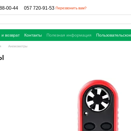
88-00-44
057 720-91-53
Перезвонить вам?
 и возврат
Контакты
Полезная информация
Пользовательско
я
Анемометры
ы