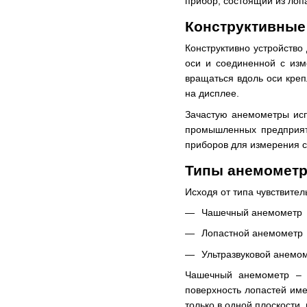
прибор, состоящий из лоп
Конструктивные
Конструктивно устройство
оси и соединенной с изм
вращаться вдоль оси креп
на дисплее.
Зачастую анемометры исп
промышленных предприяти
приборов для измерения с
Типы анемомет
Исходя от типа чувствите
Чашечный анемометр
Лопастной анемометр
Ультразвуковой анемо
Чашечный анемометр – п
поверхность лопастей име
только в одной плоскости