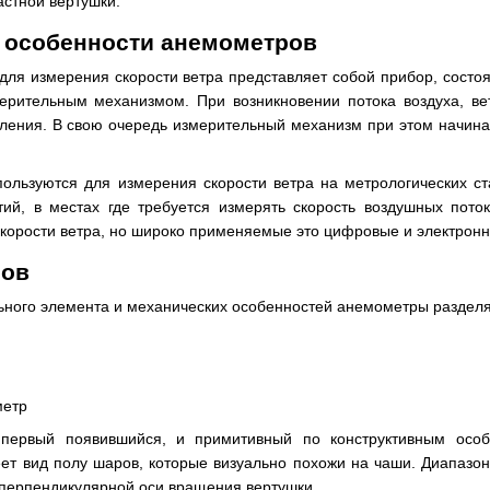
астной вертушки.
 особенности анемометров
 для измерения скорости ветра представляет собой прибор, сост
ерительным механизмом. При возникновении потока воздуха, ве
ления. В свою очередь измерительный механизм при этом начина
ользуются для измерения скорости ветра на метрологических ст
й, в местах где требуется измерять скорость воздушных пото
корости ветра, но широко применяемые это цифровые и электронн
ров
льного элемента и механических особенностей анемометры разделя
метр
ервый появившийся, и примитивный по конструктивным особ
ет вид полу шаров, которые визуально похожи на чаши. Диапазон
, перпендикулярной оси вращения вертушки.