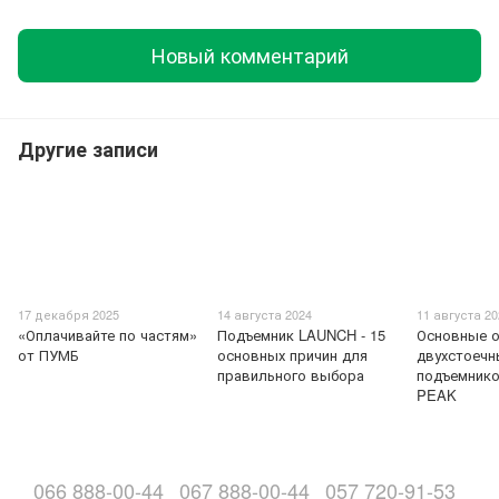
Новый комментарий
Другие записи
17 декабря 2025
14 августа 2024
11 августа 2
«Оплачивайте по частям»
Подъемник LAUNCH - 15
Основные о
от ПУМБ
основных причин для
двухстоечн
правильного выбора
подъемник
PEAK
066 888-00-44
067 888-00-44
057 720-91-53