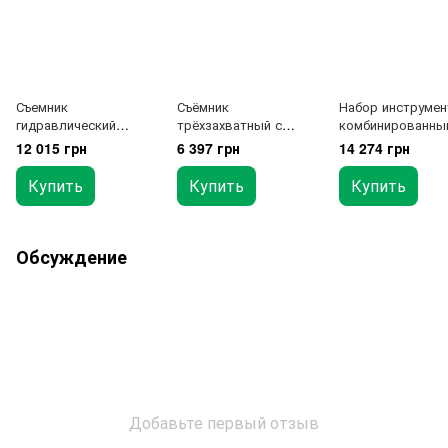
Съемник
Съёмник
Набор инструмен
гидравлический
трёхзахватный с
комбинированны
универсальный 10т
обратным молотком
150ед. TOPTUL
12 015 грн
6 397 грн
14 274 грн
TOPTUL JGAI2202
5ед.
GCAI150R
Купить
Купить
Купить
Обсуждение
Добавьте первый отзыв