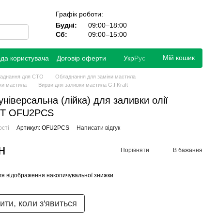
Графік роботи:
Будні:
09:00–18:00
Сб:
09:00–15:00
Мій кошик
ода користувача
Договір оферти
Укр
Рус
аднання для СТО
Обладнання для заміни мастила
ки мастила
Вирви для заливки мастила G.I.Kraft
універсальна (лійка) для заливки олії
FT OFU2PCS
ості
Артикул: OFU2PCS
Написати відгук
н
Порівняти
В бажання
я відображення накопичувальної знижки
ити, коли з'явиться