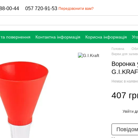
88-00-44
057 720-91-53
Передзвонити вам?
 та повернення
Контактна інформація
Корисна інформація
Уг
Головна
Обл
Вирви для залив
Воронка 
G.I.KRA
Немає в наявн
407 гр
Увійти
дл
%
Повідом