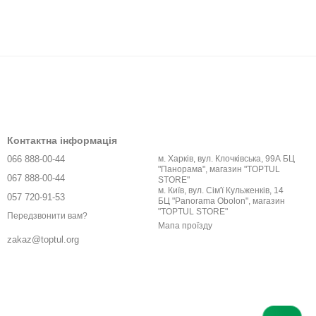
Контактна інформація
066 888-00-44
м. Харків, вул. Клочківська, 99А БЦ
"Панорама", магазин "TOPTUL
067 888-00-44
STORE"
м. Київ, вул. Сім'ї Кульженків, 14
057 720-91-53
БЦ "Panorama Obolon", магазин
"TOPTUL STORE"
Передзвонити вам?
Мапа проїзду
zakaz@toptul.org