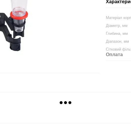
Характери
Матеріал кор
Діаметр, мм
Глибина, мм
Діапазон, мм
Сітковий філь
Оплата