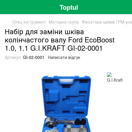
Toptul
Спец інструмент
Моторна група
Фіксатори шківів ГРМ уні
Набір для заміни шківа
колінчастого валу Ford EcoBoost
1.0, 1.1 G.I.KRAFT GI-02-0001
Артикул:
GI-02-0001
Написати відгук