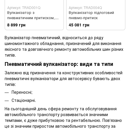
Артикул: TRAD001Q
Артикул: TRAD004Q
Вулканізатор з
Вулканізатор підлоговий
пневматичним притиском,
пневмо-притиск
температурний контролер,
8 899 грн
45 081 грн
настільний, 1 нагрівальна
пластина TORIN TRAD001Q
Вулканізатор пневматичний, відноситься до ряду
шиномонтажного обладнання, призначений для виконання
якісного та довговічного ремонту автомобільних шин різних
типів.
Пневматичний вулканізатор: види та типи
Залежно від призначення та конструктивних особливостей
пневматичні вулканізатори для автосервісу бувають двох
типів:
Переносні;
Стаціонарні.
На сьогоднішній день сфера ремонту та обслуговування
автомобільного транспорту розвивається значними
темпами, є дуже прибутковою та рентабельною. Пов'язано
це зі значним приростом автомобільного транспорту за