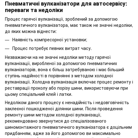
Пневматичні вулканізатори для автосервісу:
переваги та недоліки
Процес гарячої вулканізації, зроблений за допомогою
пневматичного вулканізатора, має також не значні недоліки,
до яких можна віднести:
Наявність компресорної установки;
Процес потребує певних витрат часу.
Незважаючи на не значні недоліки методу гарячої
вулканізації, виробленої за допомогою пневматичних
вулканізаторів, вона є більш затребуваною і має більший
ступінь надійності в порівнянні з методом холодної
вулканізації. Холодна вулканізація включає процес ремонту і
реставрації проколу або порізу шини, використовуючи при
цьому спеціальний клей і латки.
Недоліком даного процесу є ненадійність і недовговічність
заклеєної пошкодженої ділянки шини. Після проведення
ремонту шини методом холодної вулканізації,
рекомендовано звернутися до спеціалізованого
шиномонтажного пневматичного вулканізатора є доцільним
придбанням, адже за його допомогою ви максимально