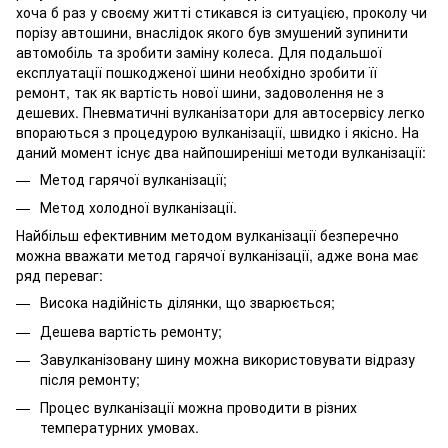
хоча б раз у своєму житті стикався із ситуацією, проколу чи
порізу автошини, внаслідок якого був змушений зупинити
автомобіль та зробити заміну колеса. Для подальшої
експлуатації пошкодженої шини необхідно зробити її
ремонт, так як вартість нової шини, задоволення не з
дешевих. Пневматичні вулканізатори для автосервісу легко
впораються з процедурою вулканізації, швидко і якісно. На
даний момент існує два найпоширеніші методи вулканізації:
Метод гарячої вулканізації;
Метод холодної вулканізації.
Найбільш ефективним методом вулканізації безперечно
можна вважати метод гарячої вулканізації, адже вона має
ряд переваг:
Висока надійність ділянки, що зварюється;
Дешева вартість ремонту;
Завулканізовану шину можна використовувати відразу
після ремонту;
Процес вулканізації можна проводити в різних
температурних умовах.