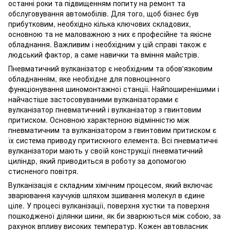
останні роки та підвищенням попиту на ремонт та
обслуговування автомобілів. Для того, щоб бізнес був
прибутковим, необхідно кілька ключових складових,
основною та не маловажною з них є професійне та якісне
обладнання. Важливим і необхідним у цій справі також є
людський фактор, а саме навички та вміння майстрів.
Пневматичний вулканізатор є необхідним та обов'язковим
обладнанням, яке необхідне для повноцінного
функціонування шиномонтажної станції. Найпоширенішими і
найчастіше застосовуваними вулканізаторами є
вулканізатор пневматичний і вулканізатор з гвинтовим
притиском. Основною характерною відмінністю між
пневматичним та вулканізатором з гвинтовим притиском є ​​
їх система приводу притискного елемента. Всі пневматичні
вулканізатори мають у своїй конструкції пневматичний
циліндр, який приводиться в роботу за допомогою
стисненого повітря.
Вулканізація є складним хімічним процесом, який включає
зварювання каучуків шляхом зшивання молекул в єдине
ціле. У процесі вулканізації, поверхня хустки та поверхня
пошкодженої ділянки шини, як би зварюються між собою, за
рахунок впливу високих температур. Кожен автовласник