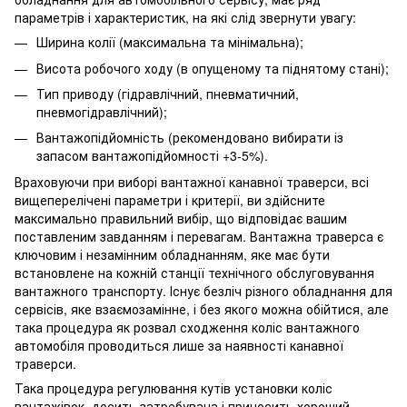
параметрів і характеристик, на які слід звернути увагу:
Ширина колії (максимальна та мінімальна);
Висота робочого ходу (в опущеному та піднятому стані);
Тип приводу (гідравлічний, пневматичний,
пневмогідравлічний);
Вантажопідйомність (рекомендовано вибирати із
запасом вантажопідйомності +3-5%).
Враховуючи при виборі вантажної канавної траверси, всі
вищеперелічені параметри і критерії, ви здійсните
максимально правильний вибір, що відповідає вашим
поставленим завданням і перевагам. Вантажна траверса є
ключовим і незамінним обладнанням, яке має бути
встановлене на кожній станції технічного обслуговування
вантажного транспорту. Існує безліч різного обладнання для
сервісів, яке взаємозамінне, і без якого можна обійтися, але
така процедура як розвал сходження коліс вантажного
автомобіля проводиться лише за наявності канавної
траверси.
Така процедура регулювання кутів установки коліс
вантажівок, досить затребувана і приносить хороший