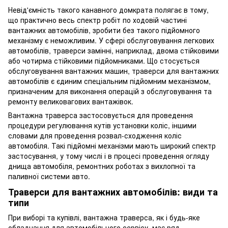
Невід'ємність такого канавного домкрата полягає в тому,
що практично весь спектр робіт по ходовій частині
вантажних автомобілів, зробити без такого підйомного
механізму є неможливим. У сфері обслуговування легкових
автомобілів, траверси замінні, наприклад, двома стійковими
або чотирма стійковими підйомниками. Що стосується
обслуговування вантажних машин, траверси для вантажних
автомобілів є єдиним спеціальним підйомним механізмом,
призначеним для виконання операцій з обслуговування та
ремонту великовагових вантажівок.
Вантажна траверса застосовується для проведення
процедури регулювання кутів установки коліс, іншими
словами для проведення розвал-сходження коліс
автомобіля. Такі підйомні механізми мають широкий спектр
застосування, у тому числі і в процесі проведення огляду
днища автомобіля, ремонтних роботах з вихлопної та
паливної системи авто.
Траверси для вантажних автомобілів: види та
типи
При виборі та купівлі, вантажна траверса, як і будь-яке
обладнання для автомобільного сервісу, має ряд