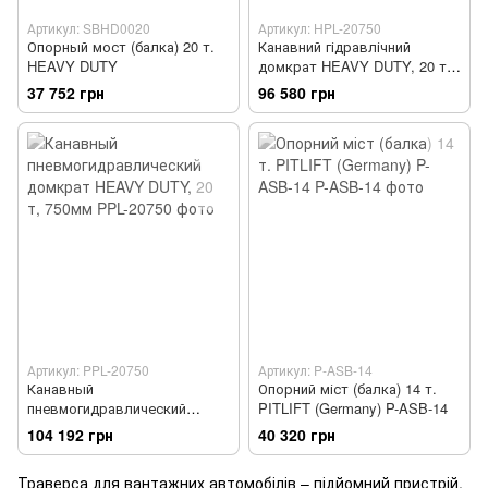
Артикул: SBHD0020
Артикул: HPL-20750
Опорный мост (балка) 20 т.
Канавний гідравлічний
HEAVY DUTY
домкрат HEAVY DUTY, 20 т,
750мм
37 752 грн
96 580 грн
Артикул: PPL-20750
Артикул: P-ASB-14
Канавный
Опорний міст (балка) 14 т.
пневмогидравлический
PITLIFT (Germany) P-ASB-14
домкрат HEAVY DUTY, 20 т,
104 192 грн
40 320 грн
750мм
Траверса для вантажних автомобілів – підйомний пристрій,