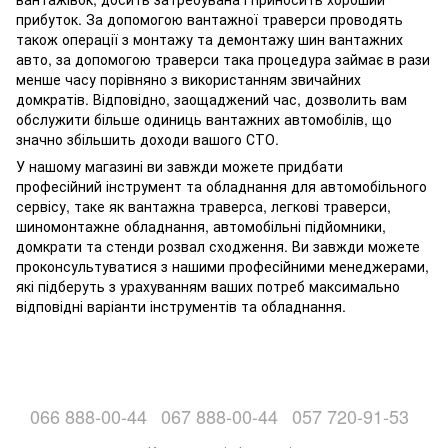
прибуток. За допомогою вантажної траверси проводять
також операції з монтажу та демонтажу шин вантажних
авто, за допомогою траверси така процедура займає в рази
менше часу порівняно з використанням звичайних
домкратів. Відповідно, заощаджений час, дозволить вам
обслужити більше одиниць вантажних автомобілів, що
значно збільшить доходи вашого СТО.
У нашому магазині ви завжди можете придбати
професійний інструмент та обладнання для автомобільного
сервісу, таке як вантажна траверса, легкові траверси,
шиномонтажне обладнання, автомобільні підйомники,
домкрати та стенди розвал сходження. Ви завжди можете
проконсультуватися з нашими професійними менеджерами,
які підберуть з урахуванням ваших потреб максимально
відповідні варіанти інструментів та обладнання.
066 888-00-44
067 888-00-44
057 720-91-53