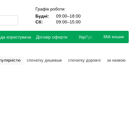
Графік роботи:
Будні:
09:00–18:00
Сб:
09:00–15:00
Мій кошик
ода користувача
Договір оферти
Укр
Рус
опулярністю
спочатку дешевше
спочатку дорожчі
за назвою