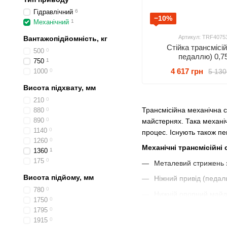
Гідравлічний
6
−10%
Механічний
1
Артикул: TRF4075
Вантажопідйомність, кг
Стійка трансмісій
500
0
педаллю) 0,7
750
1
4 617 грн
5 130
1000
0
Висота підхвату, мм
210
0
Трансмісійна механічна с
880
0
890
0
майстернях. Така механі
1140
0
процес. Існують також пев
1260
0
Механічні трансмісійні
1360
1
175
0
Металевий стрижень 
Висота підйому, мм
Ніжний привід (педал
780
0
Нижній опорний майд
1750
0
Опорний верхній майд
1795
0
1915
0
Трансмісійна механічна с