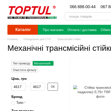
Перейти до основного контенту
066 888-00-44
067 8
Каталог
Про магазин
Оплата і доставка
Обмін
Головна
Обладнання для СТО
Трансмісійні стійки
Механічні трансмісійні стійк
Тип приводу:
Механічний
Очистити фільтр
Ціна, грн
Від Ціна, грн
До Ціна, грн
ОК
Бренд
Torin
1
Тип приводу