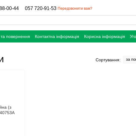
88-00-44
057 720-91-53
Передзвонити вам?
 та повернення
Контактна інформація
Корисна інформація
Уг
и
за п
Сортування: