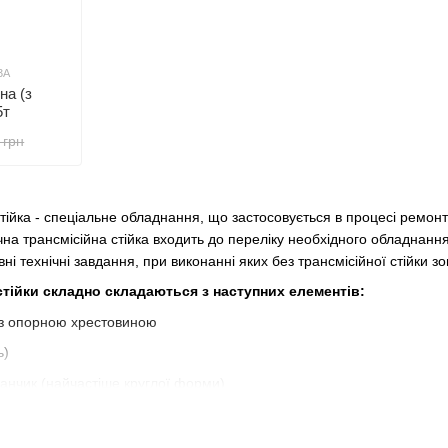
3A
на (з
5т
 грн
тійка - спеціальне обладнання, що застосовується в процесі ремонтн
чна трансмісійна стійка входить до переліку необхідного обладнан
ні технічні завдання, при виконанні яких без трансмісійної стійки з
 стійки складно складаються з наступних елементів:
з опорною хрестовиною
ь)
анчик (найчастіше круглої форми)
анчик (хрестової або вилкоподібної форми)
тійка має більш просту конструктивну схему пристрою в порівнянні 