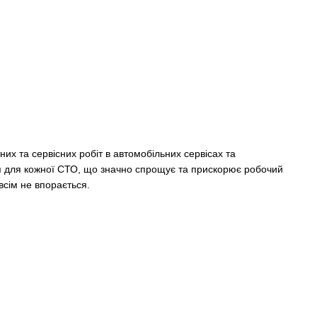
их та сервісних робіт в автомобільних сервісах та
ня для кожної СТО, що значно спрощує та прискорює робочий
овсім не впорається.
з гідравлічним аналогом, має меншу вагу і не потребує