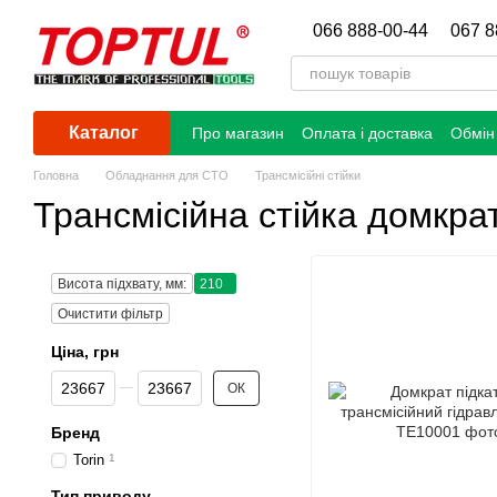
Перейти до основного контенту
066 888-00-44
067 8
Каталог
Про магазин
Оплата і доставка
Обмін
Головна
Обладнання для СТО
Трансмісійні стійки
Трансмісійна стійка домкра
Висота підхвату, мм:
210
Очистити фільтр
Ціна, грн
Від Ціна, грн
До Ціна, грн
ОК
Бренд
Torin
1
Тип приводу