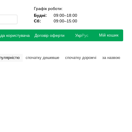
Графік роботи:
Будні:
09:00–18:00
Сб:
09:00–15:00
Мій кошик
ода користувача
Договір оферти
Укр
Рус
опулярністю
спочатку дешевше
спочатку дорожчі
за назвою