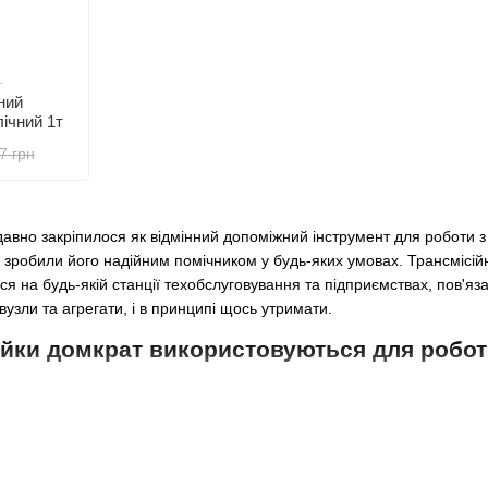
1
ний
лічний 1т
7 грн
давно закріпилося як відмінний допоміжний інструмент для роботи 
у зробили його надійним помічником у будь-яких умовах. Трансмісій
ться на будь-якій станції техобслуговування та підприємствах, пов'я
вузли та агрегати, і в принципі щось утримати.
тійки домкрат використовуються для робо