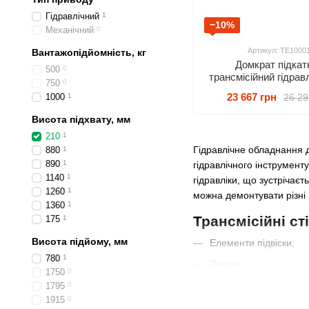
Гідравлічний
1
−10%
Механічний
0
Артикул: TE1000
Вантажопідйомність, кг
Домкрат підкат
500
0
трансмісійний гідрав
750
0
23 667 грн
26 29
1000
1
Висота підхвату, мм
210
1
Гідравлічне обладнання 
880
1
890
1
гідравлічного інструмент
1140
1
гідравліки, що зустрічає
1260
1
можна демонтувати різні 
1360
1
Трансмісійні с
175
1
Висота підйому, мм
Елементи підвіски;
780
1
Двигун;
1750
0
Трансмісія;
1795
0
1915
0
Система вихлопу;