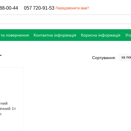
88-00-44
057 720-91-53
Передзвонити вам?
 та повернення
Контактна інформація
Корисна інформація
Уг
т
за п
Сортування: