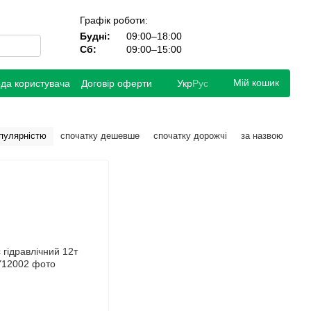
Графік роботи:
Будні:
09:00–18:00
Сб:
09:00–15:00
Мій кошик
ода користувача
Договір оферти
Укр
Рус
опулярністю
спочатку дешевше
спочатку дорожчі
за назвою