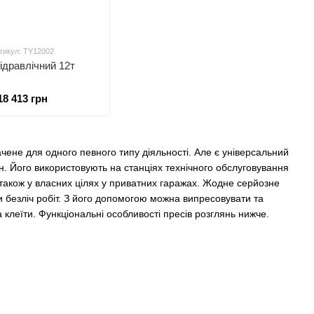
тикул: TY12002
ідравлічний 12т
18 413 грн
начене для одного певного типу діяльності. Але є універсальний
нн. Його використовують на станціях технічного обслуговування
 також у власних цілях у приватних гаражах. Жодне серйозне
и безліч робіт. З його допомогою можна випресовувати та
 клеїти. Функціональні особливості пресів розглянь нижче.