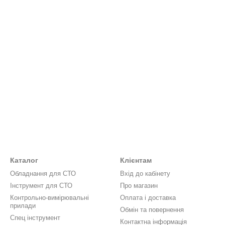
ений гідравлічний насос, завдяки якому відбувається вихід штока. На
ться тиск і таким чином шток із зусиллям виштовхується. На верхні
 проводиться за допомогою спеціального крана на циліндрі. Гідравл
вується. Головне стежити за рівнем олії та станом сальників – від ц
н представлений в настільному варіанті і має досить компактні розм
оти з чимось більшим, то й прес слід розглядати з великим зусилл
т, які на ньому будуть виконані. Може банально не вистачити максим
 великим запасом потужності теж не має сенсу 0 це витрачені дар
сягу. Підібрати потрібну конфігурацію преса та розібратися в хар
Каталог
Клієнтам
Обладнання для СТО
Вхід до кабінету
Інструмент для СТО
Про магазин
Контрольно-вимірювальні
Оплата і доставка
прилади
Обмін та повернення
Спец інструмент
Контактна інформація