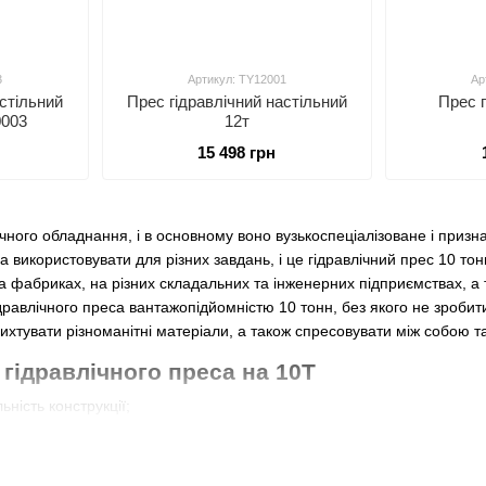
3
Артикул: TY12001
Ар
астільний
Прес гідравлічний настільний
Прес г
0003
12т
15 498 грн
лічного обладнання, і в основному воно вузькоспеціалізоване і приз
на використовувати для різних завдань, і це гідравлічний прес 10 то
та фабриках, на різних складальних та інженерних підприємствах, а
дравлічного преса вантажопідйомністю 10 тонн, без якого не зробит
рихтувати різноманітні матеріали, а також спресовувати між собою та
гідравлічного преса на 10Т
ьність конструкції;
ї та обслуговуванні;
ибору максимального навантаження;