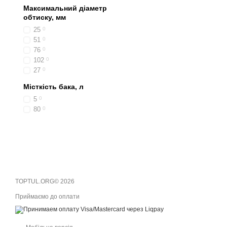
силу. На станині закріпл
Максимальний діаметр
циліндра в іншу, створює
обтиску, мм
актуальне зусилля. Спуск
25
0
того ж дуже легко обслуго
51
0
76
0
Гідравлічний прес 10 тон
102
0
СТО. Якщо плануються роб
27
0
визначиться з типом робі
вибирати прес з занадто
Місткість бака, л
виконуваних робіт або об
5
0
80
0
TOPTUL.ORG© 2026
Приймаємо до оплати