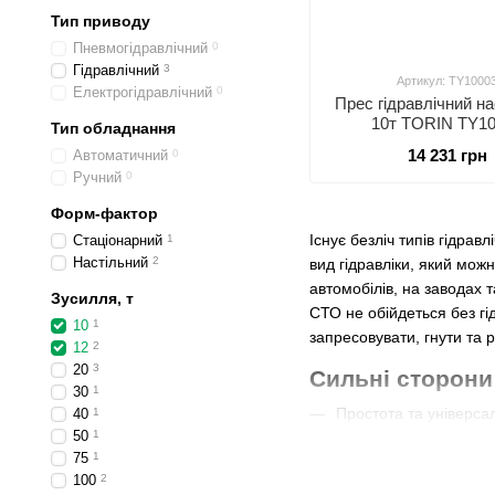
Тип приводу
Пневмогідравлічний
0
Гідравлічний
3
Артикул: TY1000
Електрогідравлічний
0
Прес гідравлічний н
10т TORIN TY1
Тип обладнання
14 231 грн
Автоматичний
0
Ручний
0
Форм-фактор
Існує безліч типів гідрав
Стаціонарний
1
Настільний
2
вид гідравліки, який мож
автомобілів, на заводах 
Зусилля, т
СТО не обійдеться без гі
10
1
запресовувати, гнути та 
12
2
20
3
Сильні сторони 
30
1
Простота та універсал
40
1
50
1
Легкість в експлуатаці
75
1
Широка можливість в
100
2