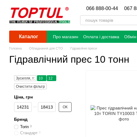
Перейти до основного контенту
066 888-00-44
067 8
Каталог
Про магазин
Оплата і доставка
Обмін
Головна
Обладнання для СТО
Гідравлічні преси
Гідравлічний прес 10 тонн
Зусилля, т:
10
12
Очистити фільтр
Ціна, грн
Від Ціна, грн
До Ціна, грн
ОК
Бренд
Torin
3
Стандарт
0