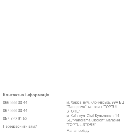
сос створює тиск, який перекачує масло з однієї камери
й частині циліндра розташований манометр, що показує
ічний прес 10 тонн має просту та надійну конструкцію, яка до
ього залежить якість та швидкість роботи.
іри. Це відмінний варіант для приватного гаража та легкового
ям. Тому перед покупкою гідравлічного преса слід спочатку
альних зусиль преса і роботу вже не виконати. У той же час
емно гроші. Виправдано лише якщо планується розширення
актеристиках та особливостях Вам допоможуть наші менеджери.
Контактна інформація
066 888-00-44
м. Харків, вул. Клочківська, 99А БЦ
"Панорама", магазин "TOPTUL
067 888-00-44
STORE"
м. Київ, вул. Сім'ї Кульженків, 14
057 720-91-53
БЦ "Panorama Obolon", магазин
"TOPTUL STORE"
Передзвонити вам?
Мапа проїзду