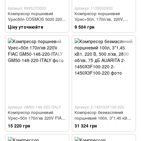
Артикул: 9995270000
Артикул: 1129502953
Компресор поршневий
Компресор поршневий
Vрес50л COSMOS 5020 220V
Vрес=50л, 170л/хв, 220V,
CE ROSSO
1,5кВт
Ціну уточнюйте
9 504 грн
Артикул: GM50-148-220-ITALY
Артикул: 2-1450X3F100-220
Компресор поршневий
Компресор безмасляний
Vрес=50л 170л/хв 220V FIAC
поршневий 100л, 3*1,45 кВт,
GM50-148-220-ITALY
220 В, 500 л/хв, 2800 об/хв,
15 220 грн
31 324 грн
75 дБ AUARITA 2-1450X3F100-
220