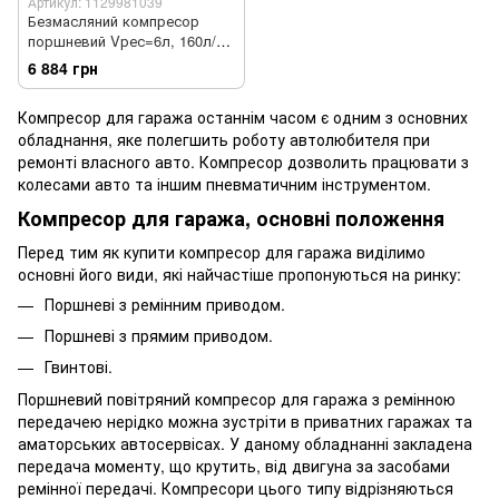
Артикул: 1129981039
Безмасляний компресор
поршневий Vрес=6л, 160л/
хв, 220V, 1 кВт FIAC
6 884 грн
1129981039
Компресор для гаража останнім часом є одним з основних
обладнання, яке полегшить роботу автолюбителя при
ремонті власного авто. Компресор дозволить працювати з
колесами авто та іншим пневматичним інструментом.
Компресор для гаража, основні положення
Перед тим як купити компресор для гаража виділимо
основні його види, які найчастіше пропонуються на ринку:
Поршневі з ремінним приводом.
Поршневі з прямим приводом.
Гвинтові.
Поршневий повітряний компресор для гаража з ремінною
передачею нерідко можна зустріти в приватних гаражах та
аматорських автосервісах. У даному обладнанні закладена
передача моменту, що крутить, від двигуна за засобами
ремінної передачі. Компресори цього типу відрізняються