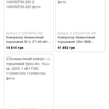
Артикул: 2-1450X2F50-220
Артикул: 2-1450X4F120-380
Компресор безмасляний
Компресор безмасляний
поршневий 50 л, 2*1,45 кВт,
поршневий 120л 380В
220 В, 280 л/хв, 2800 об/хв,
AUARITA 2-1450X4F120-380
14 614 грн
41 852 грн
75 дБ AUARITA 2-1450X2F50-
220