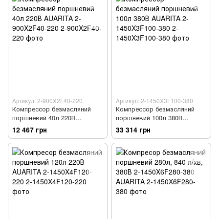
Артикул: 2-900X2F40-220
Артикул: 2-1450X3F100-380
Компрессор безмасляний
Компрессор безмасляний
поршневий 40л 220В
поршневий 100л 380В
AUARITA 2-900X2F40-220
AUARITA 2-1450X3F100-380
12 467 грн
33 314 грн