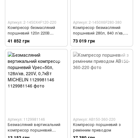
Артикул: 2-1450X4F120-220
Артикул: 2-1450X6F280-380
Компресор безмасляний
Компресор безмасляний
поршневий 120л 220В
поршневий 280л, 840 л/хв,
AUARITA 2-1450X4F120-220
380В 2-1450X6F280-380
41 852 грн
73 019 грн
AUARITA
Артикул: 1129981146
Артикул: AB150-360-220
Безмасляний вертикальний
Компресор поршневий з
компресор поршневий
ремінним приводом
Vрес=50л, 128л/хв, 220V,
13 152 грн
37 380 грн