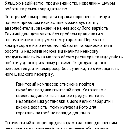
більшою надійністю, продуктивністю, невеликим шумом
роботи та ремонтопридатністю.
Повітряний компресор для гаража поршневого типу з
прямим приводом найчастіше можна зустріти у
автолюбителів, зважаючи на невисоку його вартість.
Технічні дані дозволять без проблем працювати з
пневматичним інструментом у гаражах. Перевагою
компресора є його невеликі габарити та відносно тиха
робота. З недоліків можна відзначити невисоку
продуктивність із-за малого обсягу ресивера та відсутність
роботи у довготривалому режимі. Якщо дуже довго
використовувати компресор без зупинки, то є ймовірність
його швидкого перегріву.
Гвинтовий компресор стиснене повітря
виробляє завдяки гвинтовій парі. Установка є
високонадійною та з гарною продуктивністю.
Недоліком цієї установки є його великі габарити і
висока вартість, тому купувати його для
гаражних потреб не завжди доцільно.
Оптимальний компресор для гаража за співвідношенням
ціна і якість є поршневий тип з ремінним або прямим