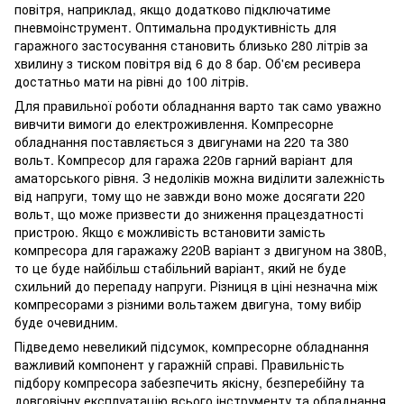
повітря, наприклад, якщо додатково підключатиме
пневмоінструмент. Оптимальна продуктивність для
гаражного застосування становить близько 280 літрів за
хвилину з тиском повітря від 6 до 8 бар. Об'єм ресивера
достатньо мати на рівні до 100 літрів.
Для правильної роботи обладнання варто так само уважно
вивчити вимоги до електроживлення. Компресорне
обладнання поставляється з двигунами на 220 та 380
вольт. Компресор для гаража 220в гарний варіант для
аматорського рівня. З недоліків можна виділити залежність
від напруги, тому що не завжди воно може досягати 220
вольт, що може призвести до зниження працездатності
пристрою. Якщо є можливість встановити замість
компресора для гаражажу 220В варіант з двигуном на 380В,
то це буде найбільш стабільний варіант, який не буде
схильний до перепаду напруги. Різниця в ціні незначна між
компресорами з різними вольтажем двигуна, тому вибір
буде очевидним.
Підведемо невеликий підсумок, компресорне обладнання
важливий компонент у гаражній справі. Правильність
підбору компресора забезпечить якісну, безперебійну та
довговічну експлуатацію всього інструменту та обладнання.