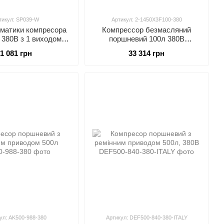
тикул: SP039-W
Артикул: 2-1450X3F100-380
оматики компресора
Компрессор безмасляний
 380В з 1 виходом у
поршневий 100л 380В
IRKRAFT SP039-W
AUARITA 2-1450X3F100-380
1 081 грн
33 314 грн
ул: AK500-988-380
Артикул: DEF500-840-380-ITALY