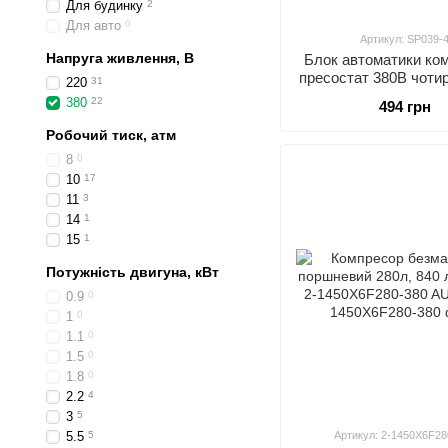
Для будинку
2
Для авто
0
Артикул: SP039-
Напруга живлення, В
Блок автоматики ко
пресостат 380В чоти
220
31
AIRKRAFT SP03
380
22
494 грн
Робочий тиск, атм
8
0
10
17
11
3
14
1
15
1
Потужність двигуна, кВт
0.9
0
1
0
1.1
0
1.5
0
1.8
0
2.2
4
3
5
5.5
5
Артикул: 2-1450X6F28