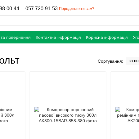
88-00-44
057 720-91-53
Передзвонити вам?
 та повернення
Контактна інформація
Корисна інформація
Уг
ольт
за п
Сортування: