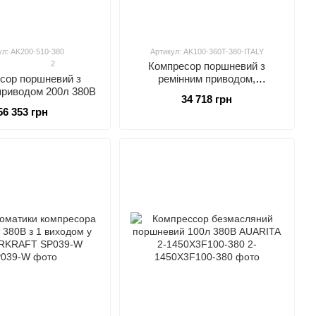
ул: AK200-510-380
Артикул: AK100-360T-380-ITALY
2
Компресор поршневий з
сор поршневий з
ремінним приводом,
приводом 200л 380В
Vрес=100л, 360л/хв, 380V,
34 718 грн
2,2кВт AIRKRAFTAK100-360T-
56 353 грн
380-ITALY