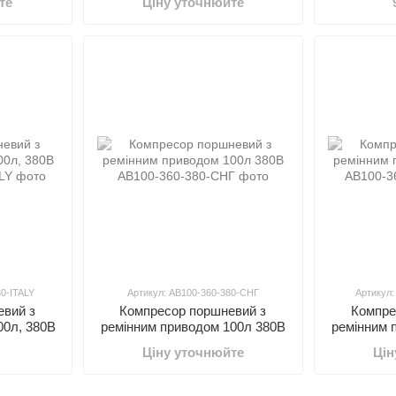
те
Ціну уточнюйте
0-ITALY
Артикул: AB100-360-380-СНГ
Артикул:
евий з
Компресор поршневий з
Компре
00л, 380В
ремінним приводом 100л 380В
ремінним 
Ціну уточнюйте
Цін