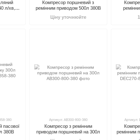
сляний
Компресор поршневий з
Компре
0 л/хв,
ремінним приводом 500л 380В
ремінн
0-380
Ціну уточнюйте
1
858-380
Артикул: AB300-800-380
Артикул:
 пасової
Компресор з ремінним
Компре
0л 380В
приводом поршневий на 300л
ремінним 