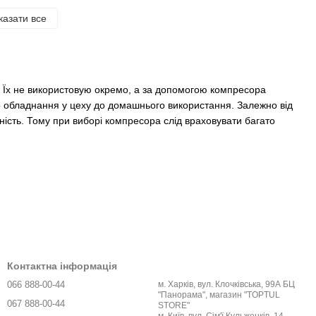
казати все
м. Їх не використовую окремо, а за допомогою компресора
 обладнання у цеху до домашнього використання. Залежно від
ність. Тому при виборі компресора слід враховувати багато
Контактна інформація
066 888-00-44
м. Харків, вул. Клочківська, 99А БЦ
ах компресорів. Кожен споживач має певний обсяг споживаного
"Панорама", магазин "TOPTUL
067 888-00-44
STORE"
мпресором повітря необхідний.