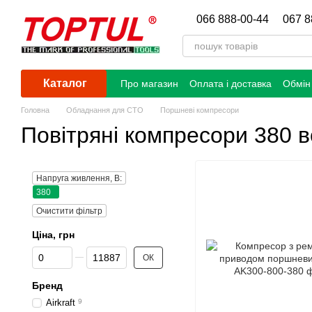
Перейти до основного контенту
066 888-00-44
067 8
Каталог
Про магазин
Оплата і доставка
Обмін
Головна
Обладнання для СТО
Поршневі компресори
Повітряні компресори 380 в
Напруга живлення, В:
380
Очистити фільтр
Ціна, грн
Від Ціна, грн
До Ціна, грн
ОК
Бренд
Airkraft
9