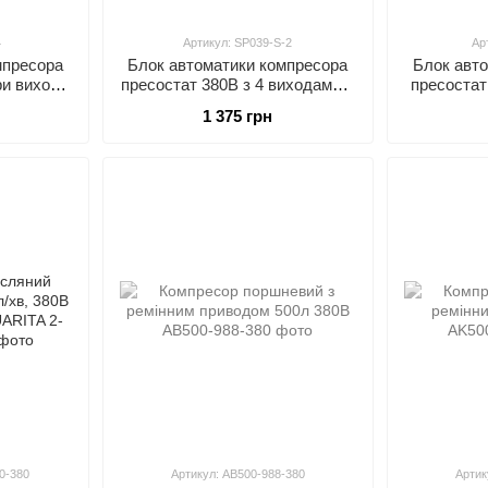
4
Артикул: SP039-S-2
Ар
мпресора
Блок автоматики компресора
Блок авт
ри виходи
пресостат 380В з 4 виходами в
пресостат
9-4
зборі AIRKRAFT SP039-S-2
зборі A
1 375 грн
0-380
Артикул: AB500-988-380
Артик