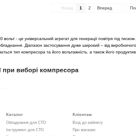
Назад
1
2
Вперед
По
 вольт - це універсальний агрегат для генерації повітря під тиско
бладнання. Діапазон застосування дуже широкий – від виробничого
ється тип компресора та його вольтажність. а також його продуктив
ії при виборі компресора
ора
Каталог
Клієнтам
ді та виході
Обладнання для СТО
Вхід до кабінету
сор, потрібно підрахувати споживачів повітря і розібратися у вид
Інструмент для СТО
Про магазин
цю величину в літрах можна визначити, який обсяг генерованого ко