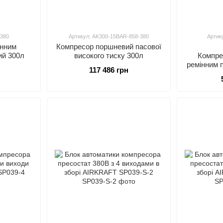
-380
Артикул: AK300-15BAR-858-380
Артик
інним
Компресор поршневий пасової
ий 300л
високого тиску 300л
Компре
ремінним 
117 486 грн