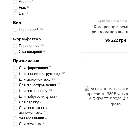
Auarita
3
Fiac
6
Dari
4
Артикул: AK300-800
Вид
Компресор з рем
Поршневий
15
приводом поршнев
Форм-фактор
95 222 грн
Пересувний
14
Стаціонарний
4
Призначення
Для фарбування
7
Для пневмоінструменту
12
Для шиномонтажу
18
Для піскострумлення
15
Для автосервісу
18
Для побутових цілей
2
Для гаражу
3
Для вантажного
шиномонтажу
5
Універсальний
1
Для ремонту
3