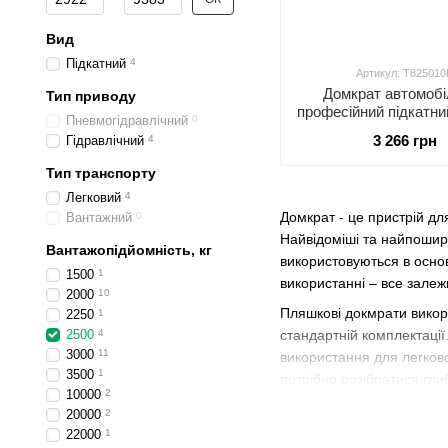
Вид
Підкатний
4
Артикул: T825010
Домкрат автомобі
Тип приводу
професійний підкатни
Пневмогідравлічний
0
профіль 2т(CE)/2.5т
3 266 грн
Гідравлічний
4
поворотною ручкою 8
Тип транспорту
Легковий
4
Домкрат - це пристрій дл
Вантажний
0
Найвідоміші та найпоширен
Вантажопідйомність, кг
використовуються в основ
1500
1
використанні – все залеж
2000
10
Пляшкові докмрати викори
2250
1
2500
4
стандартній комплектаці
3000
11
використання для легково
3500
1
потрібно розібратися гли
10000
2
Типи гідравлічних д
20000
2
22000
1
Підкатний гідравлічни