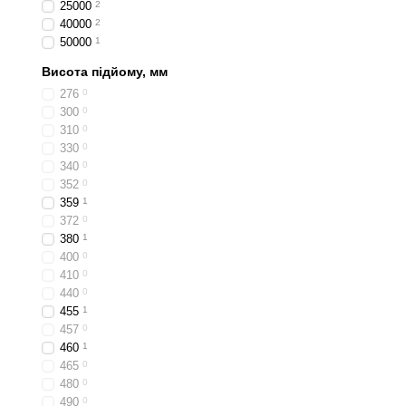
25000
2
Підкатний пневмогідр
40000
2
50000
1
Пляшковий гідравлічн
Висота підйому, мм
Вибираючи домкрат потріб
276
0
пляшковий домкрат. Він м
300
0
основною штовхаючою сил
310
0
легкових авто пляшкові д
330
0
Якщо ж планується робота
340
0
352
0
легко пересувається по 
359
1
була стійка платформа дл
372
0
Домкрати 2.5 т
380
1
400
0
Всі гідравлічні підкатні
410
0
поверхню, що піднімаєть
440
0
платформи, що піднімаєть
455
1
визначається клас домкр
457
0
професійний рівень.
460
1
465
0
Домкрати 2.5 тонни з вис
480
0
комерційну техніку. Вони 
490
0