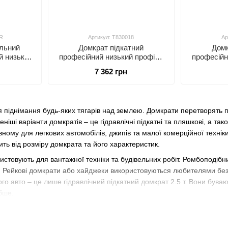
R
Артикул: T830018
Ар
льний
Домкрат підкатний
Домк
й низький
професійний низький профіль
професійн
(ASME) з
2,5т (CE) / 3т (ASME) 85-455
2,5т (ASM
7 362 грн
9-359 мм
мм (TZ830018)
мм
я піднімання будь-яких тягарів над землею. Домкрати перетворять п
іші варіанти домкратів – це гідравлічні підкатні та пляшкові, а тако
ному для легкових автомобілів, джипів та малої комерційної техні
ить від розміру домкрата та його характеристик.
стовують для вантажної техніки та будівельних робіт. Ромбоподібни
ї. Рейкові домкрати або хайджеки використовуються любителями бе
го авто – це лише гідравлічний підкатний домкрат 2.5 т. Вони бувают
бше.
омкратів залежно від використання
й;