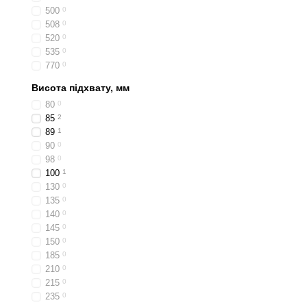
приватних цілях немає се
500
0
508
0
Є також домкрати 2.5 тон
520
0
варіанти домкратів підхо
535
0
залишається на рівні 500
770
0
легко, так само, як і пере
Висота підхвату, мм
Вибрати найбільш підход
80
0
Великий асортимент та к
85
2
89
1
90
0
98
0
100
1
130
0
135
0
140
0
145
0
150
0
185
0
210
0
215
0
235
0