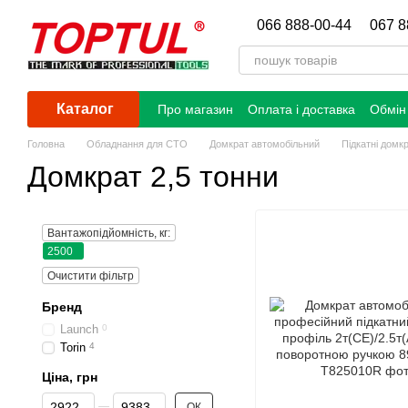
Перейти до основного контенту
066 888-00-44
067 8
Каталог
Про магазин
Оплата і доставка
Обмін
Головна
Обладнання для СТО
Домкрат автомобільний
Підкатні домк
Домкрат 2,5 тонни
Вантажопідйомність, кг:
2500
Очистити фільтр
Бренд
Launch
0
Torin
4
Ціна, грн
Від Ціна, грн
До Ціна, грн
ОК