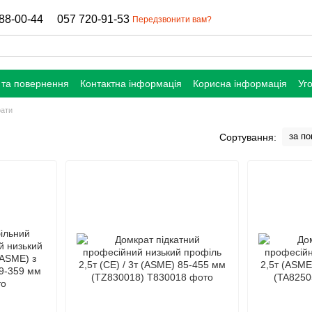
88-00-44
057 720-91-53
Передзвонити вам?
 та повернення
Контактна інформація
Корисна інформація
Уг
рати
за п
Сортування: