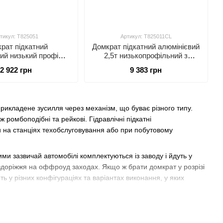
тикул: T825051
Артикул: T825011CL
рат підкатний
Домкрат підкатний алюмінієвий
ий низький профіль
2,5т низькопрофільний з
E) / 2т (CE) 85-380
подвійною помпою (100-460
2 922 грн
9 383 грн
 (TA825051)
мм)
рикладене зусилля через механізм, що буває різного типу.
ж ромбоподібні та рейкові. Гідравлічні підкатні
ки на станціях техобслуговування або при побутовому
ми зазвичай автомобілі комплектуються із заводу і йдуть у
здоріжжя на оффроуд заходах. Якщо ж брати домкрат у розрізі
ь у різних конфігураціях та варіантах виконання, у яких