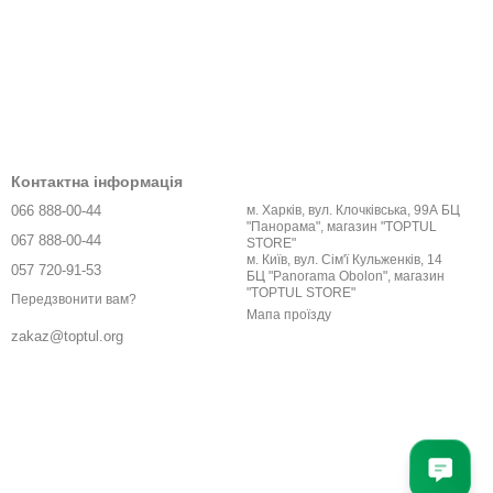
Контактна інформація
066 888-00-44
м. Харків, вул. Клочківська, 99А БЦ
"Панорама", магазин "TOPTUL
067 888-00-44
STORE"
м. Київ, вул. Сім'ї Кульженків, 14
057 720-91-53
БЦ "Panorama Obolon", магазин
"TOPTUL STORE"
Передзвонити вам?
Мапа проїзду
zakaz@toptul.org