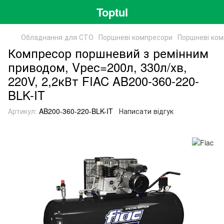
Toptul
Обладнання для СТО
Поршневі компресори
Поршневі ком
Компресор поршневий з ремінним
приводом, Vрес=200л, 330л/хв,
220V, 2,2кВт FIAC AB200-360-220-
BLK-IT
Артикул:
AB200-360-220-BLK-IT
Написати відгук