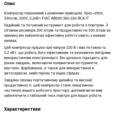
Опис
Компресор поршневий з ремінним приводом, Vрес=200л,
330л/хв, 220V, 2,2кВт FIAC AB200-360-220-BLK-IT
Надійний та потужний інструмент для роботи з повітрям. З
об'ємом ресивера 200 літрів та продуктивністю 330 літрів за
хвилину він забезпечує ефективну роботу навіть у важких
умовах.
Цей компресор працює при напрузі 220 В і має потужність
2,2 кВт, що робить його ефективним та економічно вигідним
використанням електроенергії. Він ідеально підходить для
різних завдань, включаючи пневматичні інструменти,
мастило, фарбування, а також для використання в
автосервісах, майстернях та інших сферах.
Завдяки своєму портативному дизайну та високій
продуктивності, цей компресор стане невід'ємною
частиною вашого робочого простору, допомагаючи вам
забезпечити стабільний тиск повітря для вашої роботи.
Характеристики