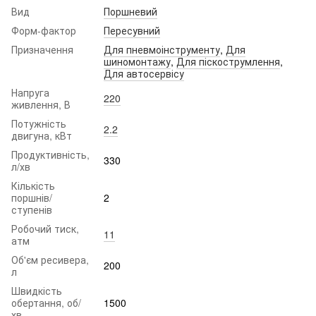
Вид
Поршневий
Форм-фактор
Пересувний
Призначення
Для пневмоінструменту
,
Для
шиномонтажу
,
Для піскострумлення
,
Для автосервісу
Напруга
220
живлення, В
Потужність
2.2
двигуна, кВт
Продуктивність,
330
л/хв
Кількість
поршнів/
2
ступенів
Робочий тиск,
11
атм
Об'єм ресивера,
200
л
Швидкість
обертання, об/
1500
хв