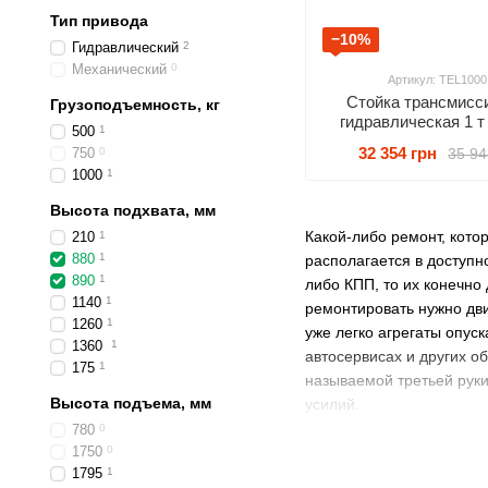
Тип привода
−10%
Гидравлический
2
Механический
0
Артикул: TEL1000
Стойка трансмисс
Грузоподъемность, кг
гидравлическая 1 т
500
1
1915mm TORIN TE
32 354 грн
35 94
750
0
1000
1
Высота подхвата, мм
Какой-либо ремонт, кото
210
1
880
1
располагается в доступн
890
1
либо КПП, то их конечно
1140
1
ремонтировать нужно двиг
1260
1
уже легко агрегаты опус
1360
1
автосервисах и других 
175
1
называемой третьей руки
Высота подъема, мм
усилий.
780
0
Узлы и агрегат
1750
0
1795
1
Демонтаж двигателя;