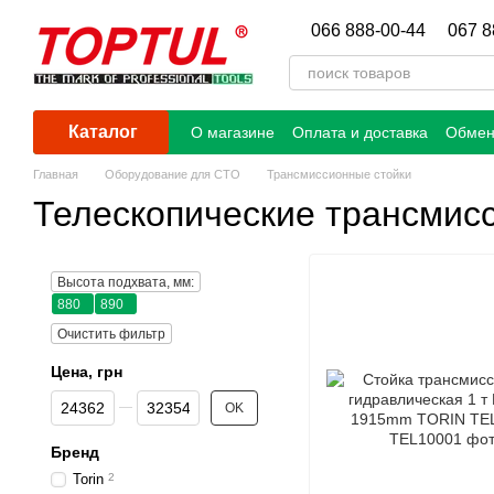
Перейти к основному контенту
066 888-00-44
067 8
Каталог
О магазине
Оплата и доставка
Обмен
Главная
Оборудование для СТО
Трансмиссионные стойки
Телескопические трансмис
Высота подхвата, мм:
880
890
Очистить фильтр
Цена, грн
От Цена, грн
До Цена, грн
OK
Бренд
Torin
2