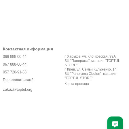
 невозможно представить современную станцию технического
вной толкающей силой также выступают гидравлические
Контактная информация
приходится вся нагрузка. Конструкция, работающая на основе
066 888-00-44
г. Харьков, ул. Клочковская, 99А
периодическому добавлению масла и замене сальников.
БЦ "Панорама", магазин "TOPTUL
067 888-00-44
STORE"
имости от типа стойки. Ножной удобнее, т.к. освобождает
г. Киев, ул. Семьи Кульженко, 14
057 720-91-53
БЦ "Panorama Obolon", магазин
"TOPTUL STORE"
Перезвонить вам?
ант с одним штоком это самый распространенный повсеместно
Карта проезда
регатов для авто такой стойки вполне достаточно. Но
zakaz@toptul.org
ная платформа с захватами.