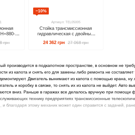
−10%
1
Артикул: TEL05005
ионная
Стойка трансмиссионная
 Н=880-
гидравлическая с двойным
L10001
штоком 0,5 т Н=830-1760mm
24 362 грн
8 грн
27 068 грн
TORIN TEL05005
рый производится в подкапотном пространстве, в основном не тре
ости из капота и снять его для замены либо ремонта не составляет
 демонтируют. Двигатель вынимают из капота с помощью крана, ну 
атель и коробку в связке, то снять их из капота не выйдет. Авто в
каются вниз. Раньше в гаражах все делалось вручную при помощи ф
обслуживающих технику предприятиях трансмиссионные телескопич
, и благодаря этому механик может один справится с задачей, р
ы, требующие помощи трансмиссионных г