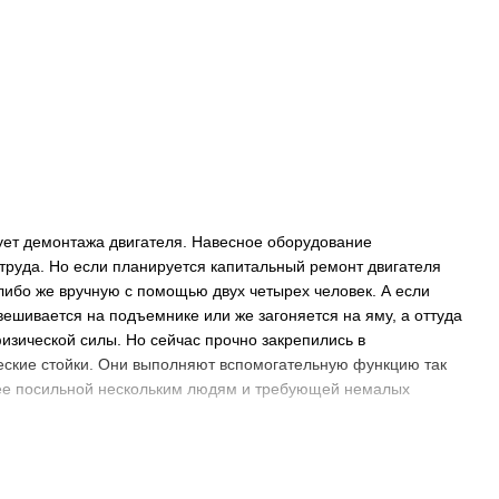
бует демонтажа двигателя. Навесное оборудование
 труда. Но если планируется капитальный ремонт двигателя
либо же вручную с помощью двух четырех человек. А если
ывешивается на подъемнике или же загоняется на яму, а оттуда
изической силы. Но сейчас прочно закрепились в
еские стойки. Они выполняют вспомогательную функцию так
анее посильной нескольким людям и требующей немалых
идравлических стоек