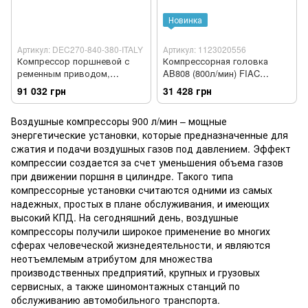
Новинка
Артикул: DEC270-840-380-ITALY
Артикул: 1123020556
Компрессор поршневой с
Компрессорная головка
ременным приводом,
AB808 (800л/мин) FIAC
Vрес=270л, 840л/мин, 380V,
1123020556
91 032 грн
31 428 грн
5,5кВт DARI (аналог AK300-
800-380) DEC270-840-380-
Воздушные компрессоры 900 л/мин – мощные
ITALY
энергетические установки, которые предназначенные для
сжатия и подачи воздушных газов под давлением. Эффект
компрессии создается за счет уменьшения объема газов
при движении поршня в цилиндре. Такого типа
компрессорные установки считаются одними из самых
надежных, простых в плане обслуживания, и имеющих
высокий КПД. На сегодняшний день, воздушные
компрессоры получили широкое применение во многих
сферах человеческой жизнедеятельности, и являются
неотъемлемым атрибутом для множества
производственных предприятий, крупных и грузовых
сервисных, а также шиномонтажных станций по
обслуживанию автомобильного транспорта.