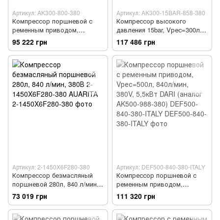
Артикул: AK300-800-380
Артикул: AK300-15BAR-858-380
Компрессор поршневой с
Компрессор высокого
ременным приводом,
давления 15bar, Vрес=300л,
Vрес=300л, 800л/мин, 380V,
858л/мин, 380V, 5,5кВт
95 222 грн
117 486 грн
5,5кВт AIRKRAFT (аналог
AIRKRAFT AK300-15BAR-858-
DEC270-840-380-ITALY)
380
AK300-800-380
Артикул: 2-1450X6F280-380
Артикул: DEF500-840-380-ITALY
Компрессор безмасляный
Компрессор поршневой с
поршневой 280л, 840 л/мин,
ременным приводом,
380В 2-1450X6F280-380
Vрес=500л, 840л/мин, 380V,
73 019 грн
111 320 грн
AUARITA
5,5кВт DARI (аналог AK500-
988-380) DEF500-840-380-
ITALY