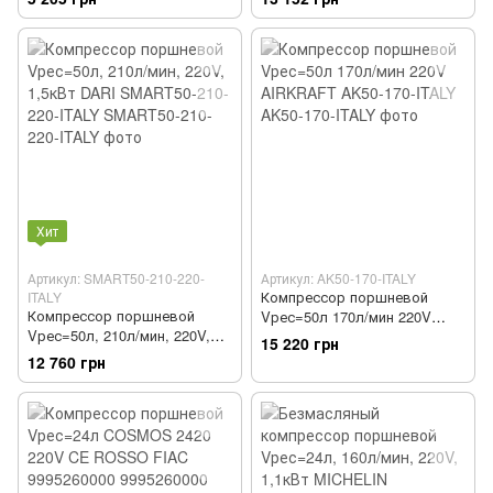
0,7кВт MICHELIN 1129981146
Хит
Артикул: SMART50-210-220-
Артикул: AK50-170-ITALY
Компрессор поршневой
ITALY
Компрессор поршневой
Vрес=50л 170л/мин 220V
Vрес=50л, 210л/мин, 220V,
AIRKRAFT AK50-170-ITALY
15 220 грн
1,5кВт DARI SMART50-210-
12 760 грн
220-ITALY