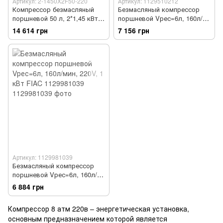
Артикул: 2-1450X2F50-220
Артикул: 1129510212
Компрессор безмасляный
Безмасляный компрессор
поршневой 50 л, 2*1,45 кВт,
поршневой Vрес=6л, 160л/
220 В, 280 л/мин, 2800 об/
мин, 220V, 1,1кВт MICHELIN
14 614 грн
7 156 грн
мин, 75 дБ AUARITA 2-
1129510212
1450X2F50-220
Артикул: 1129981039
Безмасляный компрессор
поршневой Vрес=6л, 160л/
мин, 220V, 1 кВт FIAC
6 884 грн
1129981039
Компрессор 8 атм 220в – энергетическая установка,
основным предназначением которой является