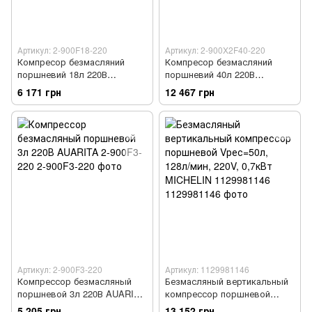
Артикул: 2-900F18-220
Артикул: 2-900X2F40-220
Компресор безмасляний
Компресор безмасляний
поршневий 18л 220В
поршневий 40л 220В
AUARITA 2-900F18-220
AUARITA 2-900X2F40-220
6 171 грн
12 467 грн
Артикул: 2-900F3-220
Артикул: 1129981146
Компрессор безмасляный
Безмасляный вертикальный
поршневой 3л 220В AUARITA
компрессор поршневой
2-900F3-220
Vрес=50л, 128л/мин, 220V,
5 205 грн
13 152 грн