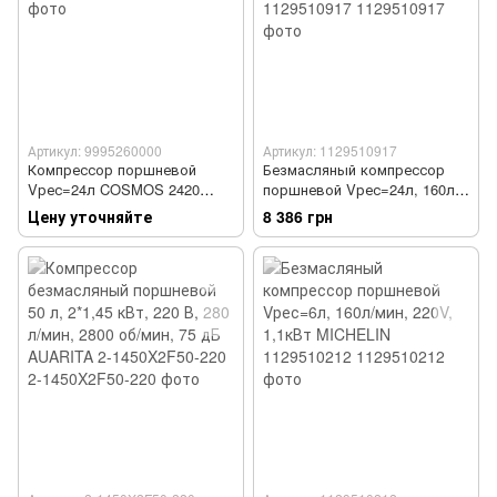
Артикул: 9995260000
Артикул: 1129510917
Компрессор поршневой
Безмасляный компрессор
Vрес=24л COSMOS 2420
поршневой Vрес=24л, 160л/
220V CE ROSSO FIAC
мин, 220V, 1,1кВт MICHELIN
Цену уточняйте
8 386 грн
9995260000
1129510917