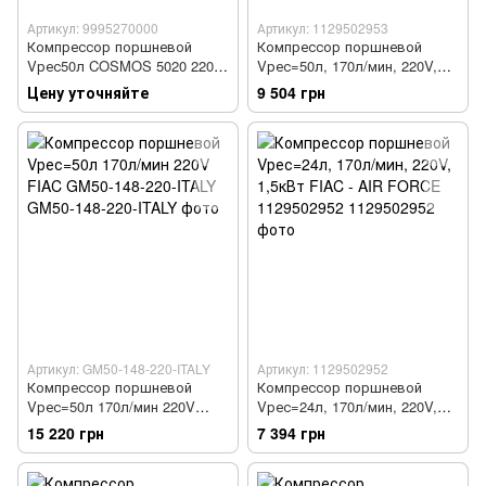
Артикул: 9995270000
Артикул: 1129502953
Компрессор поршневой
Компрессор поршневой
Vрес50л COSMOS 5020 220V
Vрес=50л, 170л/мин, 220V,
CE ROSSO
1,5кВт FIAC - AIR FORCE
Цену уточняйте
9 504 грн
1129502953
Артикул: GM50-148-220-ITALY
Артикул: 1129502952
Компрессор поршневой
Компрессор поршневой
Vрес=50л 170л/мин 220V
Vрес=24л, 170л/мин, 220V,
FIAC GM50-148-220-ITALY
1,5кВт FIAC - AIR FORCE
15 220 грн
7 394 грн
1129502952