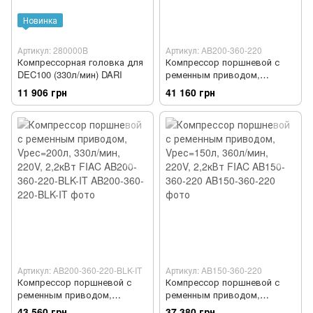
Новинка
Артикул: 280000B
Артикул: AB200-360-220
Компрессорная головка для
Компрессор поршневой с
DEC100 (330л/мин) DARI
ременным приводом,
Vрес=200л, 360л/мин, 220V,
11 906 грн
41 160 грн
2,2кВт FIAC AB200-360-220
Артикул: AB200-360-220-BLK-IT
Артикул: AB150-360-220
Компрессор поршневой с
Компрессор поршневой с
ременным приводом,
ременным приводом,
Vрес=200л, 330л/мин, 220V,
Vрес=150л, 360л/мин, 220V,
43 560 грн
37 380 грн