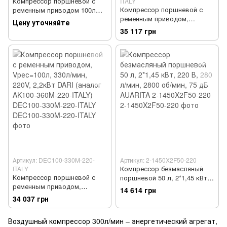
Компрессор поршневой с
ITALY
Компрессор поршневой с
ременным приводом 100л
ременным приводом,
220В
Цену уточняйте
Vрес=100л, 330л/мин, 380V,
35 117 грн
2,2кВт DARI (аналог AK100-
360T-380-ITALY) DEC100-330T-
380-ITALY
Артикул: DEC100-330M-220-
Артикул: 2-1450X2F50-220
Компрессор безмасляный
ITALY
Компрессор поршневой с
поршневой 50 л, 2*1,45 кВт,
ременным приводом,
220 В, 280 л/мин, 2800 об/
14 614 грн
Vрес=100л, 330л/мин, 220V,
мин, 75 дБ AUARITA 2-
34 037 грн
2,2кВт DARI (аналог AK100-
1450X2F50-220
360M-220-ITALY) DEC100-
Воздушный компрессор 300л/мин – энергетический агрегат,
330M-220-ITALY