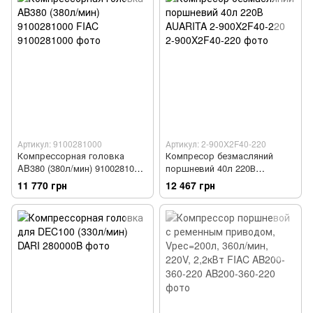
Артикул: 9100281000
Артикул: 2-900X2F40-220
Компрессорная головка
Компресор безмасляний
AB380 (380л/мин) 9100281000
поршневий 40л 220В
FIAC
AUARITA 2-900X2F40-220
11 770 грн
12 467 грн