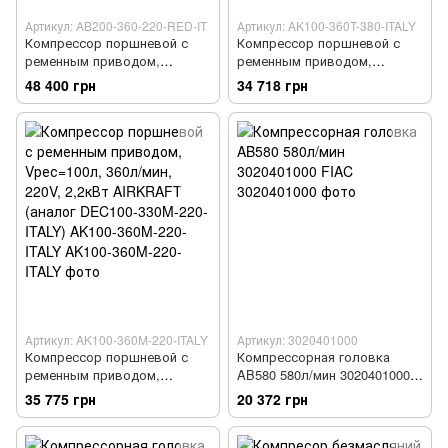
Артикул: AB200-360-220-RED-IT
Артикул: AK100-360T-380-ITALY
Компрессор поршневой с
Компрессор поршневой с
ременным приводом,
ременным приводом,
Vрес=200л, 350л/мин, 220V,
Vрес=100л, 360л/мин, 380V,
48 400 грн
34 718 грн
2,2кВт FIAC AB200-360-220-
2,2кВт AIRKRAFT AK100-
RED-IT
360T-380-ITALY
Артикул: AK100-360M-220-ITALY
Артикул: 3020401000
Компрессор поршневой с
Компрессорная головка
ременным приводом,
AB580 580л/мин 3020401000
Vрес=100л, 360л/мин, 220V,
FIAC
35 775 грн
20 372 грн
2,2кВт AIRKRAFT (аналог
DEC100-330M-220-ITALY)
AK100-360M-220-ITALY