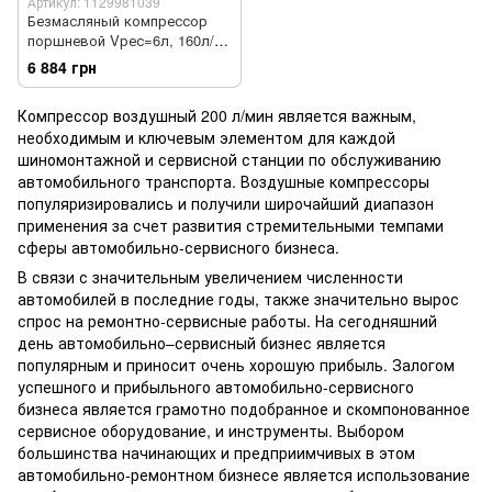
Артикул: 1129981039
Безмасляный компрессор
поршневой Vрес=6л, 160л/
мин, 220V, 1 кВт FIAC
6 884 грн
1129981039
Компрессор воздушный 200 л/мин является важным,
необходимым и ключевым элементом для каждой
шиномонтажной и сервисной станции по обслуживанию
автомобильного транспорта. Воздушные компрессоры
популяризировались и получили широчайший диапазон
применения за счет развития стремительными темпами
сферы автомобильно-сервисного бизнеса.
В связи с значительным увеличением численности
автомобилей в последние годы, также значительно вырос
спрос на ремонтно-сервисные работы. На сегодняшний
день автомобильно–сервисный бизнес является
популярным и приносит очень хорошую прибыль. Залогом
успешного и прибыльного автомобильно-сервисного
бизнеса является грамотно подобранное и скомпонованное
сервисное оборудование, и инструменты. Выбором
большинства начинающих и предприимчивых в этом
автомобильно-ремонтном бизнесе является использование