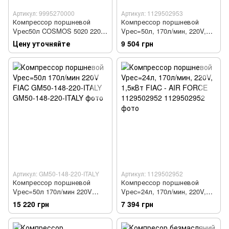
Артикул: 9995270000
Артикул: 1129502953
Компрессор поршневой
Компрессор поршневой
Vрес50л COSMOS 5020 220V
Vрес=50л, 170л/мин, 220V,
CE ROSSO
1,5кВт FIAC - AIR FORCE
Цену уточняйте
9 504 грн
1129502953
Артикул: GM50-148-220-ITALY
Артикул: 1129502952
Компрессор поршневой
Компрессор поршневой
Vрес=50л 170л/мин 220V
Vрес=24л, 170л/мин, 220V,
FIAC GM50-148-220-ITALY
1,5кВт FIAC - AIR FORCE
15 220 грн
7 394 грн
1129502952