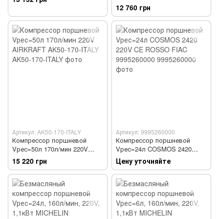
1,5кВт DARI SMART50-210-
0,7кВт MICHELIN 1129981146
12 760 грн
220-ITALY
Артикул: AK50-170-ITALY
Артикул: 9995260000
Компрессор поршневой
Компрессор поршневой
Vрес=50л 170л/мин 220V
Vрес=24л COSMOS 2420
AIRKRAFT AK50-170-ITALY
220V CE ROSSO FIAC
15 220 грн
Цену уточняйте
9995260000