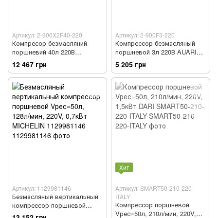
Артикул: 2-900X2F40-220
Артикул: 2-900F3-220
Компресор безмасляний
Компрессор безмасляный
поршневий 40л 220В
поршневой 3л 220В AUARITA
AUARITA 2-900X2F40-220
2-900F3-220
12 467 грн
5 205 грн
Хит
Артикул: 1129981146
Артикул: SMART50-210-220-
Безмасляный вертикальный
ITALY
Компрессор поршневой
компрессор поршневой
Vрес=50л, 210л/мин, 220V,
Vрес=50л, 128л/мин, 220V,
13 152 грн