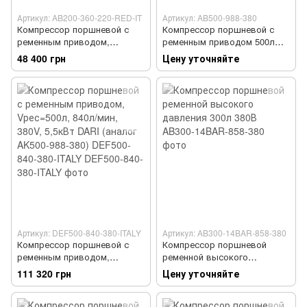
Артикул: AB200-360-220-RED-IT
Артикул: AB500-988-380
Компрессор поршневой с
Компрессор поршневой с
ременным приводом,
ременным приводом 500л
Vрес=200л, 350л/мин, 220V,
380В
48 400 грн
Цену уточняйте
2,2кВт FIAC AB200-360-220-
RED-IT
Артикул: DEF500-840-380-ITALY
Артикул: AB300-14BAR-858-380
Компрессор поршневой с
Компрессор поршневой
ременным приводом,
ременной высокого
Vрес=500л, 840л/мин, 380V,
давления 300л 380В
111 320 грн
Цену уточняйте
5,5кВт DARI (аналог AK500-
988-380) DEF500-840-380-
ITALY