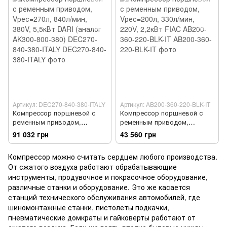
Артикул: DEC270-840-380-ITALY
Артикул: AB200-360-220-BLK-IT
Компрессор поршневой с
Компрессор поршневой с
ременным приводом,
ременным приводом,
Vрес=270л, 840л/мин, 380V,
Vрес=200л, 330л/мин, 220V,
91 032 грн
43 560 грн
5,5кВт DARI (аналог AK300-
2,2кВт FIAC AB200-360-220-
800-380) DEC270-840-380-
BLK-IT
Компрессор можно считать сердцем любого производства.
ITALY
От сжатого воздуха работают обрабатывающие
инструменты, продувочное и покрасочное оборудование,
различные станки и оборудование. Это же касается
станций технического обслуживания автомобилей, где
шиномонтажные станки, пистолеты подкачки,
пневматические домкраты и гайковерты работают от