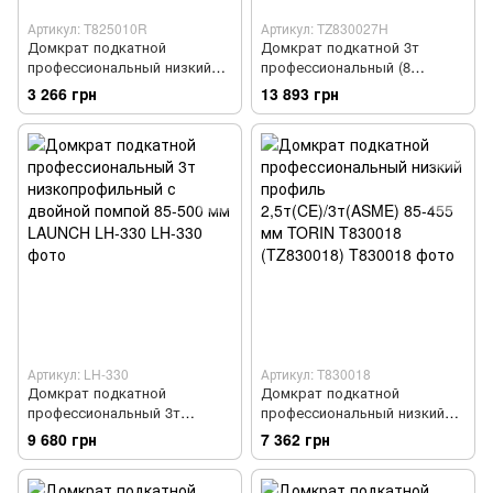
Артикул: T825010R
Артикул: TZ830027H
Домкрат подкатной
Домкрат подкатной 3т
профессиональный низкий
профессиональный (8
профиль 2т(CE)/2.5т(ASME) с
позиционный, с двойной
3 266 грн
13 893 грн
поворотной ручкой 89-359
помпой) 98-770 мм TZ830027H
мм TORIN T825010R
Артикул: LH-330
Артикул: T830018
Домкрат подкатной
Домкрат подкатной
профессиональный 3т
профессиональный низкий
низкопрофильный с двойной
профиль 2,5т(CE)/3т(ASME)
9 680 грн
7 362 грн
помпой 85-500 мм LAUNCH
85-455 мм TORIN T830018
LH-330
(TZ830018)