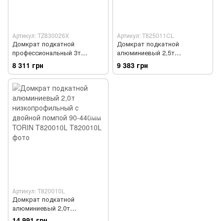
Артикул: TZ830026X
Артикул: T825011CL
Домкрат подкатной
Домкрат подкатной
профессиональный 3т
алюминиевый 2,5т
низкопрофильный с двойной
низкопрофильный с двойной
8 311 грн
9 383 грн
помпой 80-508 мм TORIN
помпой 100-460 мм TORIN
TZ830026X
T825011CL
Артикул: T820010L
Домкрат подкатной
алюминиевый 2,0т
низкопрофильный с двойной
14 991 грн