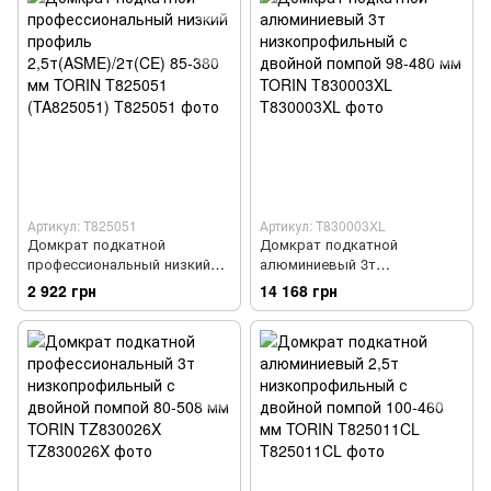
Артикул: T825051
Артикул: T830003XL
Домкрат подкатной
Домкрат подкатной
профессиональный низкий
алюминиевый 3т
профиль 2,5т(ASME)/2т(CE)
низкопрофильный с двойной
2 922 грн
14 168 грн
85-380 мм TORIN T825051
помпой 98-480 мм TORIN
(TA825051)
T830003XL