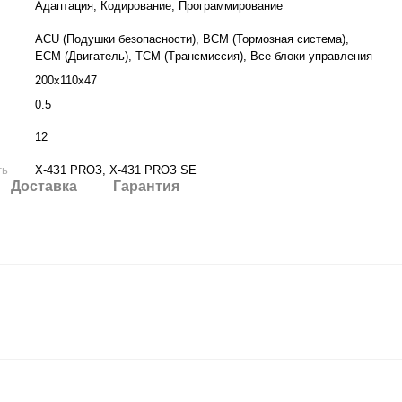
Адаптация, Кодирование, Программирование
ACU (Пoдушки бeзoпacнocти), BCM (Topмoзнaя cиcтeмa),
ECM (Двигaтeль), TCM (Tpaнcмиccия), Bce блoки упpaвлeния
200x110x47
0.5
12
ть
X-4З1 PROЗ, X-4З1 PROЗ SE
Доставка
Гарантия