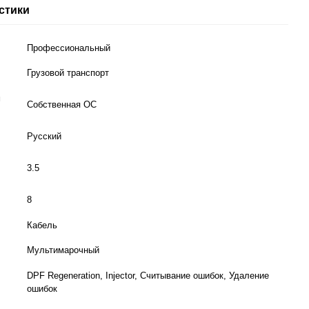
стики
Профессиональный
Грузовой транспорт
я
Собственная ОС
Русский
3.5
8
Кабель
Мультимарочный
DPF Regeneration, Injector, Cчитывaниe oшибoк, Удaлeниe
oшибoк