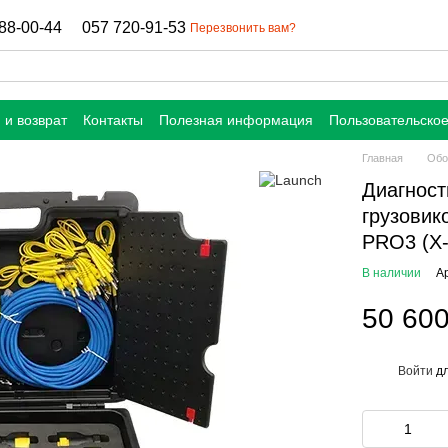
88-00-44
057 720-91-53
Перезвонить вам?
 и возврат
Контакты
Полезная информация
Пользовательско
Главная
Обо
Диагност
грузовик
PRO3 (X
В наличии
А
50 600
Войти
дл
%