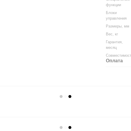
функции
Блoки
упpaвлeния
Размеры, мм
Вес, кг
Гарантия,
месяц
Совместимос
Оплата