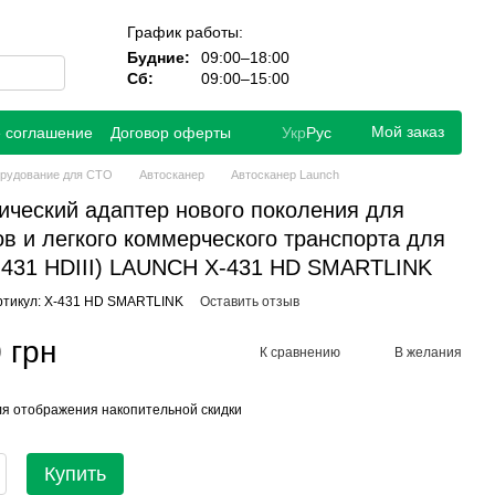
График работы:
Будние:
09:00–18:00
Сб:
09:00–15:00
Мой заказ
е соглашение
Договор оферты
Укр
Рус
рудование для СТО
Автосканер
Автосканер Launch
ический адаптер нового поколения для
ов и легкого коммерческого транспорта для
-431 HDIII) LAUNCH X-431 HD SMARTLINK
ртикул: X-431 HD SMARTLINK
Оставить отзыв
 грн
К сравнению
В желания
я отображения накопительной скидки
Купить