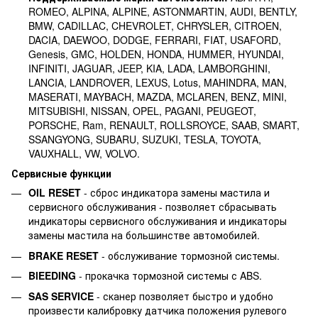
ROMEO, ALPINA, ALPINE, ASTONMARTIN, AUDI, BENTLY,
BMW, CADILLAC, CHEVROLET, CHRYSLER, CITROEN,
DACIA, DAEWOO, DODGE, FERRARI, FIAT, USAFORD,
Genesis, GMC, HOLDEN, HONDA, HUMMER, HYUNDAI,
INFINITI, JAGUAR, JEEP, KIA, LADA, LAMBORGHINI,
LANCIA, LANDROVER, LEXUS, Lotus, MAHINDRA, MAN,
MASERATI, MAYBACH, MAZDA, MCLAREN, BENZ, MINI,
MITSUBISHI, NISSAN, OPEL, PAGANI, PEUGEOT,
PORSCHE, Ram, RENAULT, ROLLSROYCE, SAAB, SMART,
SSANGYONG, SUBARU, SUZUKI, TESLA, TOYOTA,
VAUXHALL, VW, VOLVO.
Сервисные функции
OIL RESET
- сброс индикатора замены мастила и
сервисного обслуживания - позволяет сбрасывать
индикаторы сервисного обслуживания и индикаторы
замены мастила на большинстве автомобилей.
BRAKE RESET
- обслуживание тормозной системы.
BlEEDING
- прокачка тормозной системы с ABS.
SAS SERVICE
- сканер позволяет быстро и удобно
произвести калибровку датчика положения рулевого