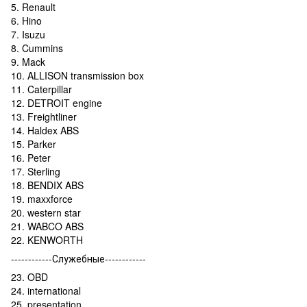
5. Renault
6. Hino
7. Isuzu
8. Cummins
9. Mack
10. ALLISON transmission box
11. Caterpillar
12. DETROIT engine
13. Freightliner
14. Haldex ABS
15. Parker
16. Peter
17. Sterling
18. BENDIX ABS
19. maxxforce
20. western star
21. WABCO ABS
22. KENWORTH
------------Служебные------------
23. OBD
24. international
25. presentation