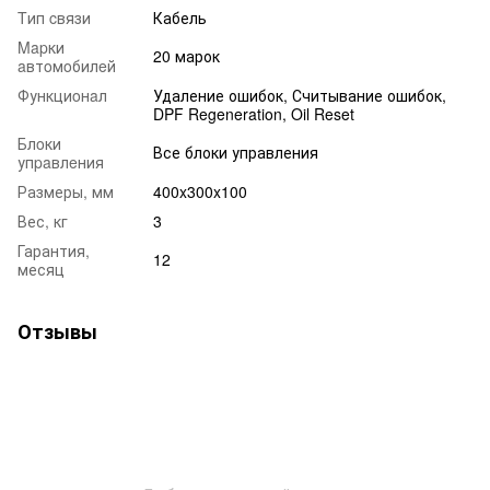
Tип cвязи
Кабель
Mapки
20 марок
aвтoмoбилeй
Функциoнaл
Удаление ошибок, Считывание ошибок,
DPF Regeneration, Oil Reset
Блoки
Все блоки управления
упpaвлeния
Размеры, мм
400x300x100
Вес, кг
3
Гарантия,
12
месяц
Отзывы