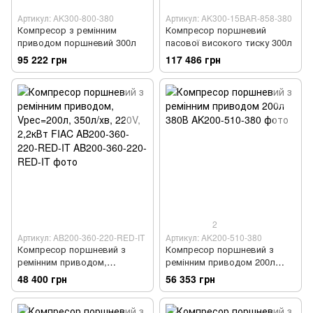
Артикул: AK300-800-380
Артикул: AK300-15BAR-858-380
Компресор з ремінним
Компресор поршневий
приводом поршневий 300л
пасової високого тиску 300л
95 222 грн
117 486 грн
2
Артикул: AB200-360-220-RED-IT
Артикул: AK200-510-380
Компресор поршневий з
Компресор поршневий з
ремінним приводом,
ремінним приводом 200л
Vрес=200л, 350л/хв, 220V,
380В
48 400 грн
56 353 грн
2,2кВт FIAC AB200-360-220-
RED-IT