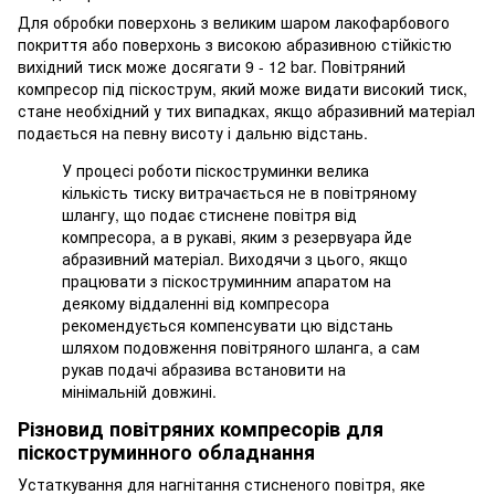
Для обробки поверхонь з великим шаром лакофарбового
покриття або поверхонь з високою абразивною стійкістю
вихідний тиск може досягати 9 - 12 bar. Повітряний
компресор під піскострум, який може видати високий тиск,
стане необхідний у тих випадках, якщо абразивний матеріал
подається на певну висоту і дальню відстань.
У процесі роботи піскоструминки велика
кількість тиску витрачається не в повітряному
шлангу, що подає стиснене повітря від
компресора, а в рукаві, яким з резервуара йде
абразивний матеріал. Виходячи з цього, якщо
працювати з піскоструминним апаратом на
деякому віддаленні від компресора
рекомендується компенсувати цю відстань
шляхом подовження повітряного шланга, а сам
рукав подачі абразива встановити на
мінімальній довжині.
Різновид повітряних компресорів для
піскоструминного обладнання
Устаткування для нагнітання стисненого повітря, яке