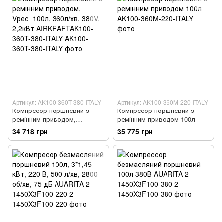
Артикул: AK100-360T-380-ITALY
Артикул: AK100-360M-220-ITALY
Компресор поршневий з
Компресор поршневий з
ремінним приводом,
ремінним приводом 100л
Vрес=100л, 360л/хв, 380V,
34 718 грн
35 775 грн
2,2кВт AIRKRAFTAK100-360T-
380-ITALY