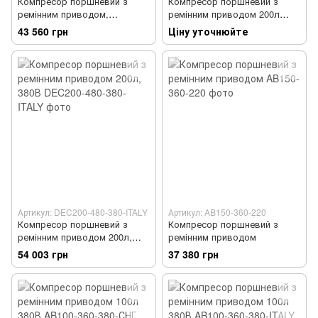
Компресор поршневий з
Компресор поршневий з
ремінним приводом,
ремінним приводом 200л
Vрес=200л, 330л/хв, 220V,
380В
43 560 грн
Ціну уточнюйте
2,2кВт FIAC AB200-360-220-
BLK-IT
Артикул: DEC200-480-380-ITALY
Артикул: AB150-360-220
Компресор поршневий з
Компресор поршневий з
ремінним приводом 200л,
ремінним приводом
380В
54 003 грн
37 380 грн