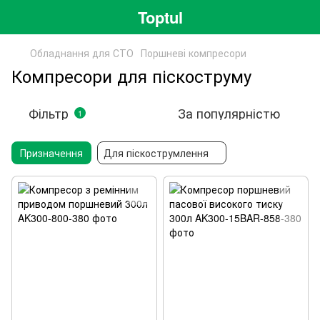
Toptul
Обладнання для СТО
Поршневі компресори
Компресори для піскоструму
Фільтр
За популярністю
1
Призначення
Для піскострумлення