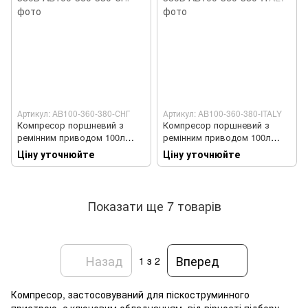
Артикул: AB100-360-380-СНГ
Артикул: AB100-360-380-ITALY
Компресор поршневий з
Компресор поршневий з
ремінним приводом 100л
ремінним приводом 100л
380В
380В
Ціну уточнюйте
Ціну уточнюйте
Показати ще 7 товарів
Назад
Вперед
1
з 2
Компресор, застосовуваний для піскоструминного