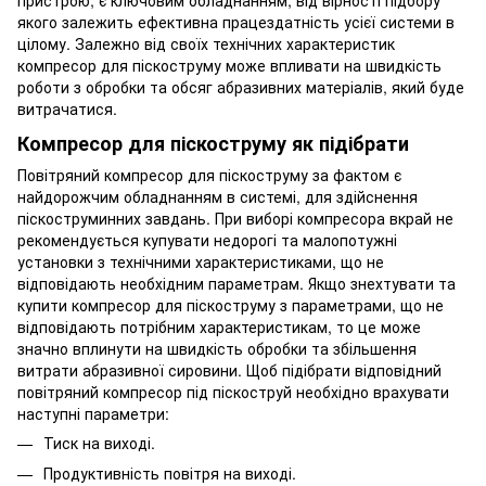
пристрою, є ключовим обладнанням, від вірності підбору
якого залежить ефективна працездатність усієї системи в
цілому. Залежно від своїх технічних характеристик
компресор для піскоструму може впливати на швидкість
роботи з обробки та обсяг абразивних матеріалів, який буде
витрачатися.
Компресор для піскоструму як підібрати
Повітряний компресор для піскоструму за фактом є
найдорожчим обладнанням в системі, для здійснення
піскоструминних завдань. При виборі компресора вкрай не
рекомендується купувати недорогі та малопотужні
установки з технічними характеристиками, що не
відповідають необхідним параметрам. Якщо знехтувати та
купити компресор для піскоструму з параметрами, що не
відповідають потрібним характеристикам, то це може
значно вплинути на швидкість обробки та збільшення
витрати абразивної сировини. Щоб підібрати відповідний
повітряний компресор під піскоструй необхідно врахувати
наступні параметри:
Тиск на виході.
Продуктивність повітря на виході.