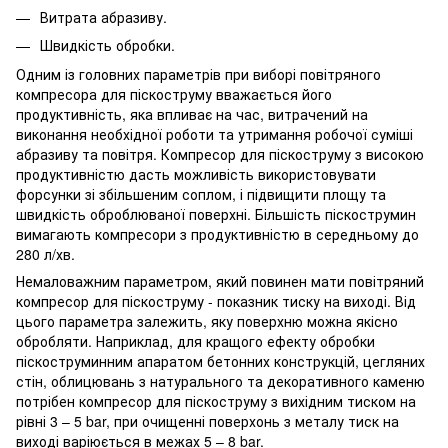
Витрата абразиву.
Швидкість обробки.
Одним із головних параметрів при виборі повітряного
компресора для піскоструму вважається його
продуктивність, яка впливає на час, витрачений на
виконання необхідної роботи та утримання робочої суміші
абразиву та повітря. Компресор для піскоструму з високою
продуктивністю дасть можливість використовувати
форсунки зі збільшеним соплом, і підвищити площу та
швидкість оброблюваної поверхні. Більшість піскострумин
вимагають компресори з продуктивністю в середньому до
280 л/хв.
Немаловажним параметром, який повинен мати повітряний
компресор для піскоструму - показник тиску на виході. Від
цього параметра залежить, яку поверхню можна якісно
обробляти. Наприклад, для кращого ефекту обробки
піскоструминним апаратом бетонних конструкцій, цегляних
стін, облицювань з натурального та декоративного каменю
потрібен компресор для піскоструму з вихідним тиском на
рівні 3 – 5 bar, при очищенні поверхонь з металу тиск на
виході варіюється в межах 5 – 8 bar.