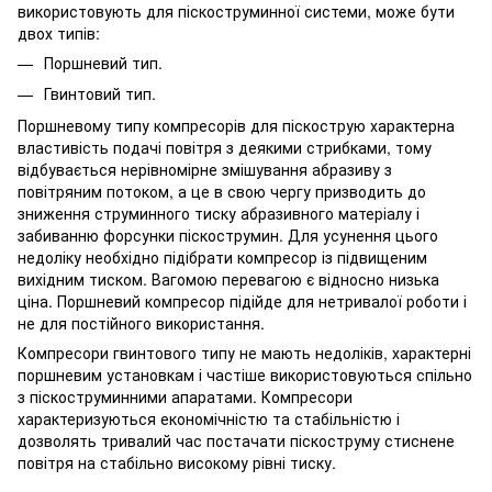
використовують для піскоструминної системи, може бути
двох типів:
Поршневий тип.
Гвинтовий тип.
Поршневому типу компресорів для піскострую характерна
властивість подачі повітря з деякими стрибками, тому
відбувається нерівномірне змішування абразиву з
повітряним потоком, а це в свою чергу призводить до
зниження струминного тиску абразивного матеріалу і
забиванню форсунки піскострумин. Для усунення цього
недоліку необхідно підібрати компресор із підвищеним
вихідним тиском. Вагомою перевагою є відносно низька
ціна. Поршневий компресор підійде для нетривалої роботи і
не для постійного використання.
Компресори гвинтового типу не мають недоліків, характерні
поршневим установкам і частіше використовуються спільно
з піскоструминними апаратами. Компресори
характеризуються економічністю та стабільністю і
дозволять тривалий час постачати піскоструму стиснене
повітря на стабільно високому рівні тиску.