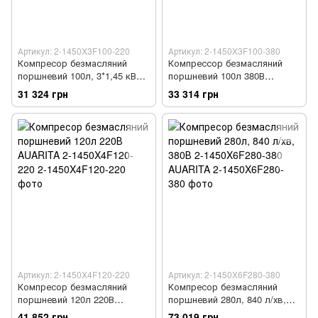
Артикул: 2-1450X3F100-220
Артикул: 2-1450X3F100-380
Компресор безмасляний
Компрессор безмасляний
поршневий 100л, 3*1,45 кВт,
поршневий 100л 380В
220 В, 500 л/хв, 2800 об/хв,
AUARITA 2-1450X3F100-380
31 324 грн
33 314 грн
75 дБ AUARITA 2-1450X3F100-
220
Артикул: 2-1450X4F120-220
Артикул: 2-1450X6F280-380
Компресор безмасляний
Компресор безмасляний
поршневий 120л 220В
поршневий 280л, 840 л/хв,
AUARITA 2-1450X4F120-220
380В 2-1450X6F280-380
41 852 грн
73 019 грн