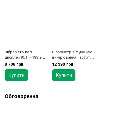
Віброметр кол.
Віброметр з функцією
дисплей (0,1 ~ 199,9 м
вимірювання частоти,
/ с?)
кольоровий дисплей
8 706 грн
12 390 грн
Купити
Купити
Обговорення