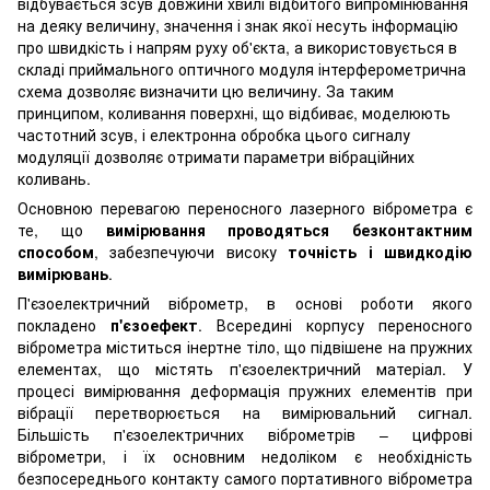
відбувається зсув довжини хвилі відбитого випромінювання
на деяку величину, значення і знак якої несуть інформацію
про швидкість і напрям руху об'єкта, а використовується в
складі приймального оптичного модуля інтерферометрична
схема дозволяє визначити цю величину. За таким
принципом, коливання поверхні, що відбиває, моделюють
частотний зсув, і електронна обробка цього сигналу
модуляції дозволяє отримати параметри вібраційних
коливань.
Основною перевагою переносного лазерного віброметра є
те, що
вимірювання проводяться безконтактним
способом
, забезпечуючи високу
точність і швидкодію
вимірювань
.
П'єзоелектричний віброметр, в основі роботи якого
покладено
п'єзоефект
. Всередині корпусу переносного
віброметра міститься інертне тіло, що підвішене на пружних
елементах, що містять п'єзоелектричний матеріал. У
процесі вимірювання деформація пружних елементів при
вібрації перетворюється на вимірювальний сигнал.
Більшість п'єзоелектричних віброметрів – цифрові
віброметри, і їх основним недоліком є ​​необхідність
безпосереднього контакту самого портативного віброметра