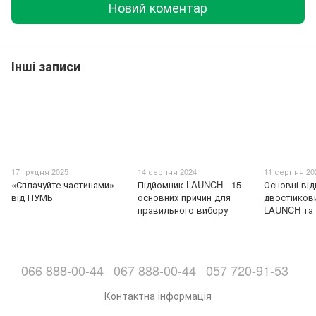
Новий коментар
Інші записи
17 грудня 2025
14 серпня 2024
11 серпня 20
«Сплачуйте частинами»
Підйомник LAUNCH - 15
Основні від
від ПУМБ
основних причин для
двостійков
правильного вибору
LAUNCH та
066 888-00-44
067 888-00-44
057 720-91-53
Контактна інформація