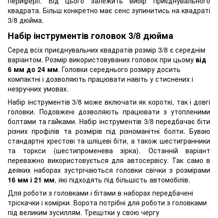
периферії. Від цього залежить вибір приєднувального
квадрата. Більш конкретно має сенс зупинитись на квадраті
3/8 дюйма.
Набір інструментів головок 3/8 дюйма
Серед всіх приєднувальних квадратів розмір 3/8 є середнім
варіантом. Розмір використовуваних головок при цьому
від
6 мм до 24 мм
. Головки середнього розміру досить
компактні і дозволяють працювати навіть у стиснених і
незручних умовах.
Набір інструментів 3/8 може включати як короткі, так і довгі
головки. Подовжені дозволяють працювати з утопленими
болтами та гайками. Набір інструментів 3/8 передбачає біти
різних профілів та розмірів під різноманітні болти. Буваю
стандартні хрестові та шліцеві біти, а також шестигранники
та торкси (шестипроменева зірка). Останній варіант
переважно використовується для автосервісу. Так само в
деяких наборах зустрічаються головки свічки з розмірами
16 мм і 21 мм
, які підходять під більшість автомобілів.
Для роботи з головками і бітами в наборах передбачені
тріскачки і комірки. Ворота потрібні для роботи з головками
під великим зусиллям. Трещітки у свою чергу