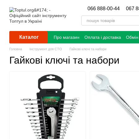
Перейти до основного контенту
066 888-00-44
067 8
Каталог
Про магазин
Оплата і доставка
Обмін
Головна
Інструмент для СТО
Гайкові ключі та набори
Гайкові ключі та набори