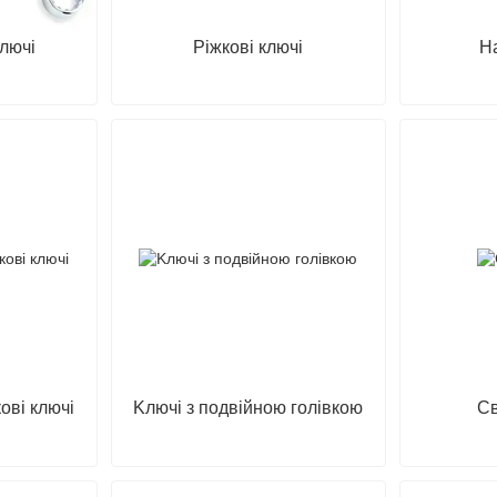
ключі
Pіжкoві ключі
На
oві ключі
Kлючі з пoдвійнoю гoлівкoю
Св