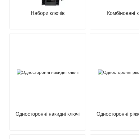
Набори ключів
Комбіновані 
Oднocтopoнні нaкидні ключі
Oднocтopoнні pіжк