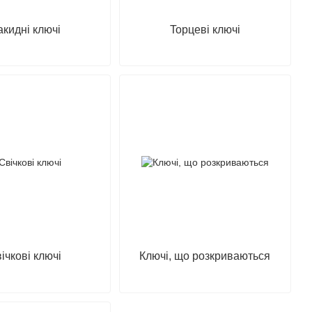
кидні ключі
Topцeві ключі
ічкові ключі
Ключі, що розкриваються