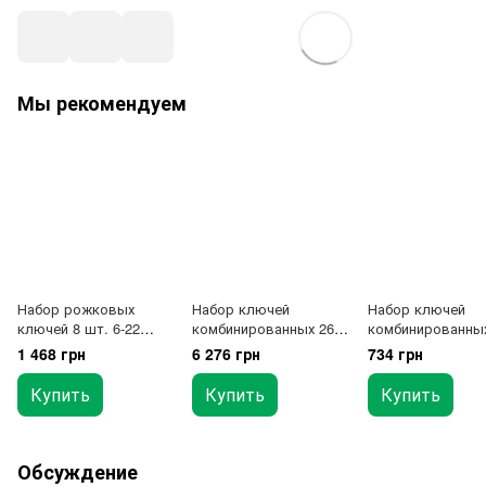
Мы рекомендуем
Набор рожковых
Набор ключей
Набор ключей
ключей 8 шт. 6-22
комбинированных 26
комбинированных
TOPTUL GAAA0812
шт. 6-32 "Hi-
ед. "Евро" (6,8,10
1 468 грн
6 276 грн
734 грн
Performance" TOPTUL
19,22) в сумке
GPAX2601
СТАНДАРТ 
Купить
Купить
Купить
Обсуждение